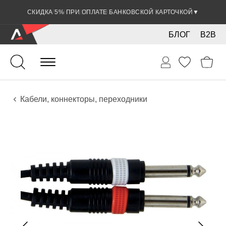
СКИДКА 5% ПРИ ОПЛАТЕ БАНКОВСКОЙ КАРТОЧКОЙ
▼
БЛОГ
B2B
Гитары
Электро инструменты
Звуковое оборудование
Кабели, коннекторы, переходники