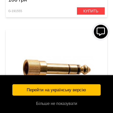
КУПИТЬ
G-191555
Перейти на українську версію
Більше не показувати
Переходник GEWA Stereo Jack 3,5 мм/Stereo