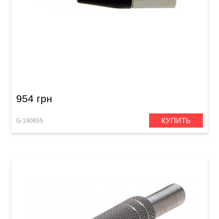
Акустический кабель GEWA Pro Line XLR
(m)/XLR (f) (3 м)
954 грн
КУПИТЬ
G-190655