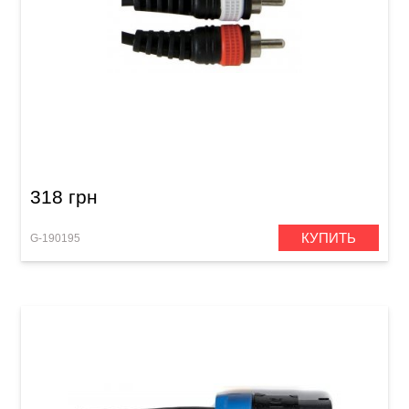
Инсертный кабель GEWA Basic Line 2x
RCA/2x RCA (3 м)
318 грн
КУПИТЬ
G-190195