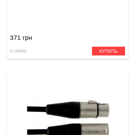
Микрофонный кабель GEWA Basic Line
XLR(f)/XLR(m) (3 м)
371 грн
КУПИТЬ
G-190040