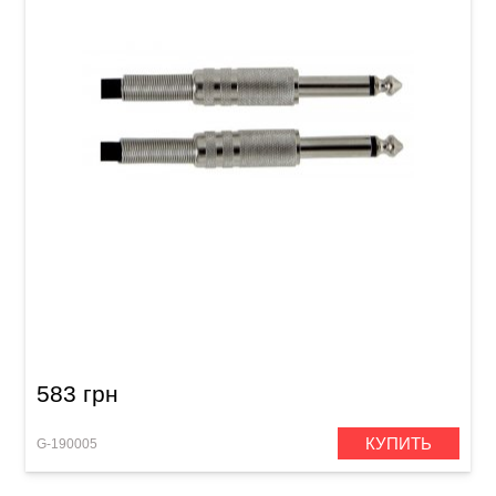
Инструментальный кабель GEWA Basic Line
Mono Jack 6,3 мм/Mono Jack 6,3 мм (6 м)
583 грн
КУПИТЬ
G-190005