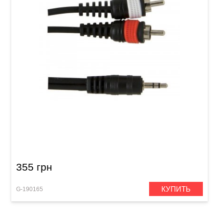
Инсертный кабель GEWA Basic Line Stereo
Jack 3,5 мм/2x RCA (3 м)
355 грн
КУПИТЬ
G-190165