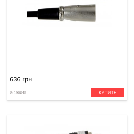
Микрофонный кабель GEWA Basic Line
XLR(f)/XLR(m) (6 м)
636 грн
КУПИТЬ
G-190045