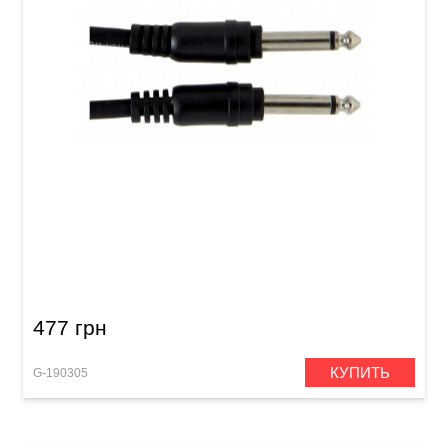
Патч-кабель GEWA Basic Line Mono Jack
6,3мм/Mono Jack 6,3мм (0,3м)
477 грн
КУПИТЬ
G-190305