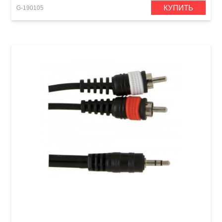
КУПИТЬ
G-190105
Инсертный кабель GEWA Basic Line Stereo
Jack 3,5 мм/2x RCA (1,5 м)