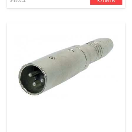
КУПИТЬ
G-190711
Переходник GEWA Stereo Jack 6,3 мм/XLR (m)