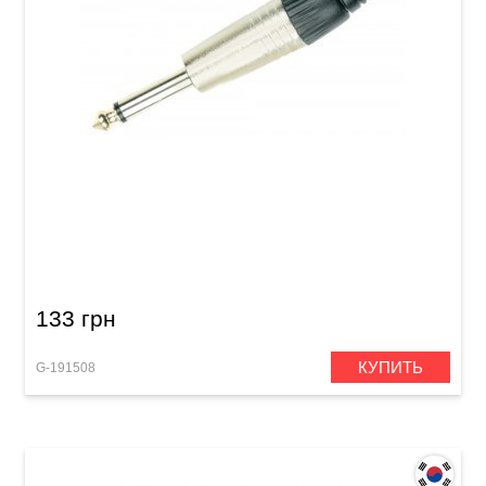
Штекер GEWA Mono Jack 6,3 мм
133 грн
КУПИТЬ
G-191508