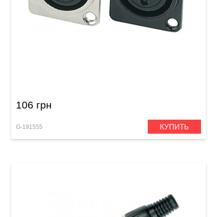
Разъем GEWA XLR(f) Black
106 грн
КУПИТЬ
G-191555