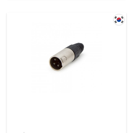
Штекер Samwoo XLR (m)