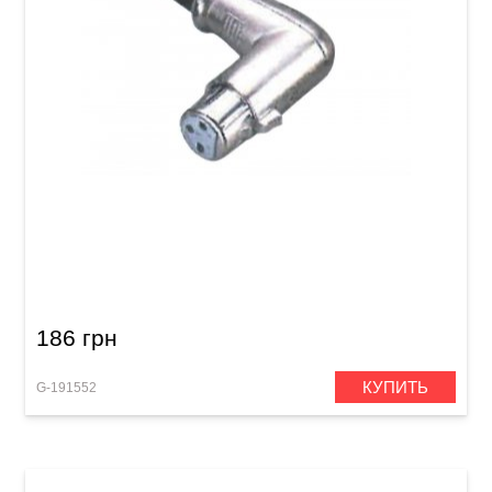
Разъем GEWA XLR Angled Plug (f)
186 грн
КУПИТЬ
G-191552