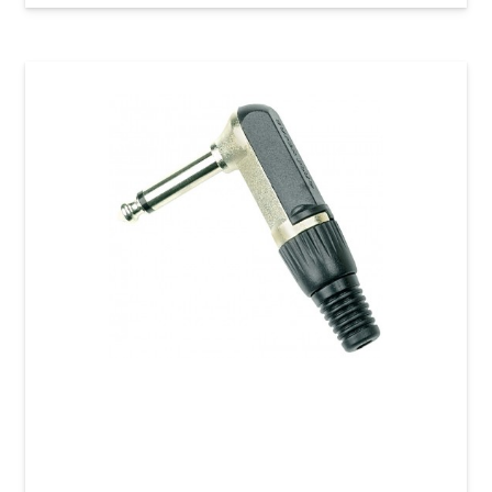
Штекер GEWA Angled Mono Jack 6,3 мм