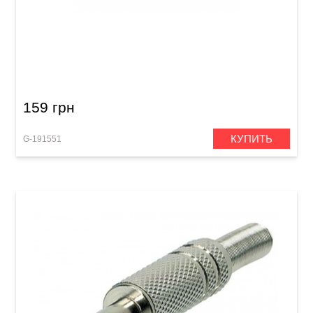
Штекер GEWA XLR (m)
159 грн
КУПИТЬ
G-191551