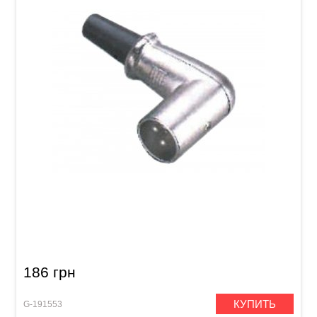
Разъем GEWA XLR Angled Plug (m)
186 грн
КУПИТЬ
G-191553