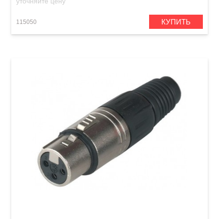
уточняйте цену
КУПИТЬ
115050
Штекер GEWA XLR (f)