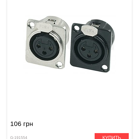
Разъем GEWA XLR(f) Nickel
106 грн
КУПИТЬ
G-191554