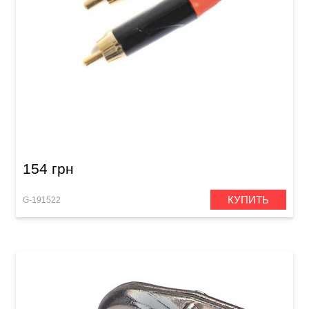
Штекер GEWA RCA Red
154 грн
КУПИТЬ
G-191522