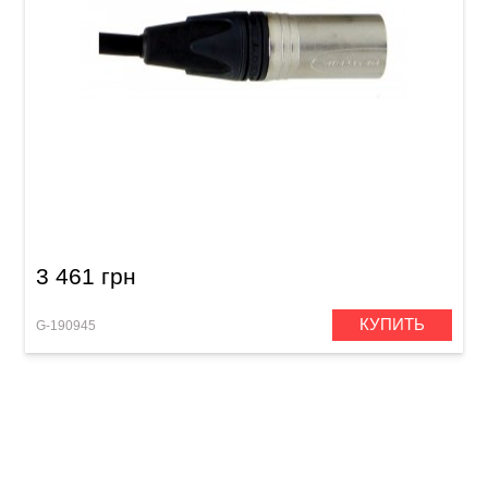
Акустический кабель GEWA Peak Line XLR(m)
- XLR(f) (15 m)
3 461 грн
КУПИТЬ
G-190945