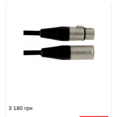
Акустический кабель GEWA Pro Line XLR
(m)/XLR (f) (15 м)
3 180 грн