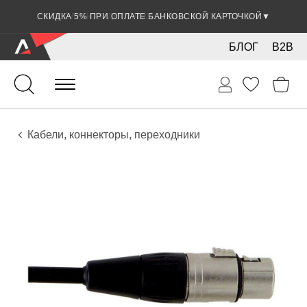
СКИДКА 5% ПРИ ОПЛАТЕ БАНКОВСКОЙ КАРТОЧКОЙ
▼
БЛОГ
B2B
Гитары
Электро инструменты
Звуковое оборудование
Кабели, коннекторы, переходники