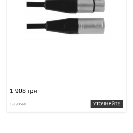
Микрофонный кабель GEWA Pro Line
XLR(f)/XLR(m) (15 м)
1 908 грн
УТОЧНЯЙТЕ
G-190560