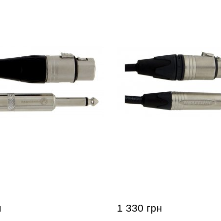
ный кабель GEWA Pro
Микрофонный кабель G
)/Mono Jack 6,3 мм (9 м)
Line XLR(f)/Mono Jack 6,3
н
1 330 грн