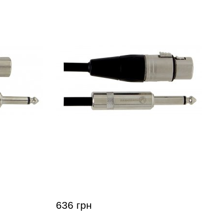
EWA Peak
Микрофонный кабель GEWA Pro
 мм (6 м)
Line XLR(f)/Mono Jack 6,3 мм (3 м)
636 грн