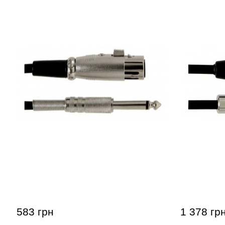
Микрофонный кабель GEWA Basic
Микрофон
Line XLR(f)/Mono Jack 6,3 мм (6 м)
Line XLR(f
583 грн
1 378 гр