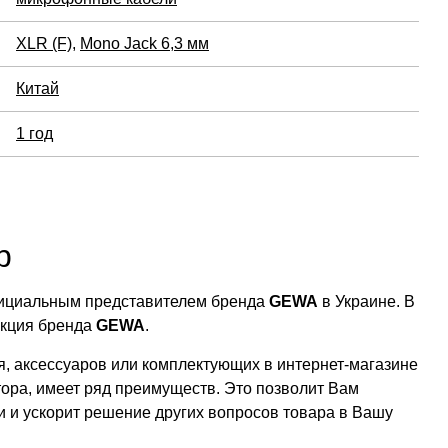
XLR (F)
,
Mono Jack 6,3 мм
Китай
1 год
р
официальным представителем бренда
GEWA
в Украине. В
укция бренда
GEWA
.
, аксессуаров или комплектующих в интернет-магазине
тора, имеет ряд преимуществ. Это позволит Вам
ии и ускорит решение других вопросов товара в Вашу