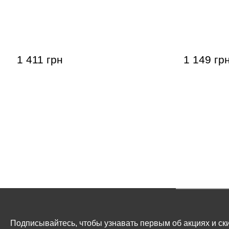
Патч-кабели Joyo CM-05 (jack 6.35
Инструме
(угловой) – jack 6.35 (угловой) / 0,36
CM-011
м, 6 шт)
1 411 грн
1 149 гр
Подписывайтесь, чтобы узнавать первым об акциях и ски