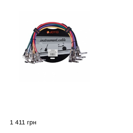
Патч-кабели Joyo CM-05 (jack 6.35
(угловой) – jack 6.35 (угловой) / 0,36
м, 6 шт)
1 411 грн