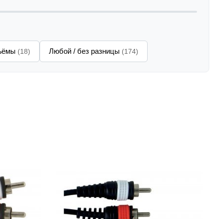
зъёмы
Любой / без разницы
(18)
(174)