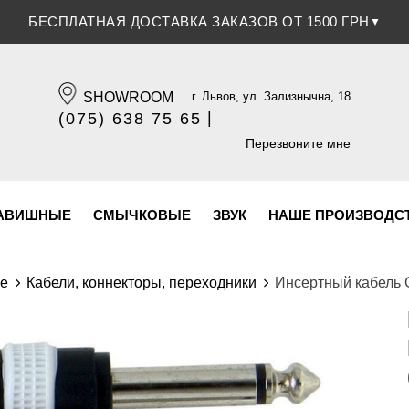
СКИДКА 5% ПРИ ОПЛАТЕ БАНКОВСКОЙ КАРТОЧКОЙ
▼
SHOWROOM
г. Львов, ул. Зализнычна, 18
|
(075) 638 75 65
(096) 609 84 32
Перезвоните мне
АВИШНЫЕ
СМЫЧКОВЫЕ
ЗВУК
НАШЕ ПРОИЗВОДС
ие
Кабели, коннекторы, переходники
Инсертный кабель G