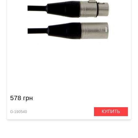
Микрофонный кабель GEWA Pro Line
XLR(f)/XLR(m) (1,5 м)
578 грн
КУПИТЬ
G-190540