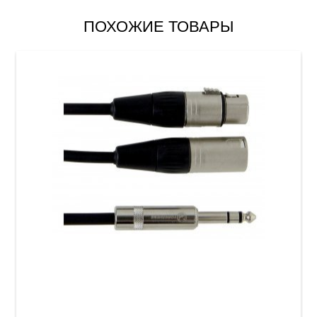
ПОХОЖИЕ ТОВАРЫ
Инсертный кабель GEWA Pro Line Stereo
Jack 6,3 мм/XLR (m) & XLR (f) (1,5 м)