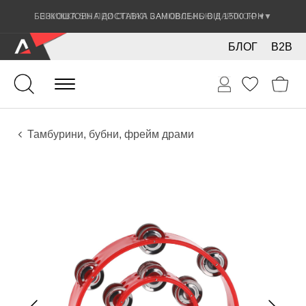
ЗНИЖКА 5% ПРИ ОПЛАТІ БАНКІВСЬКОЮ КАРТКОЮ
▼
БЛОГ
B2B
Ударні
Перкусія
Інструменти
Тамбурини, бубни, фрейм драми