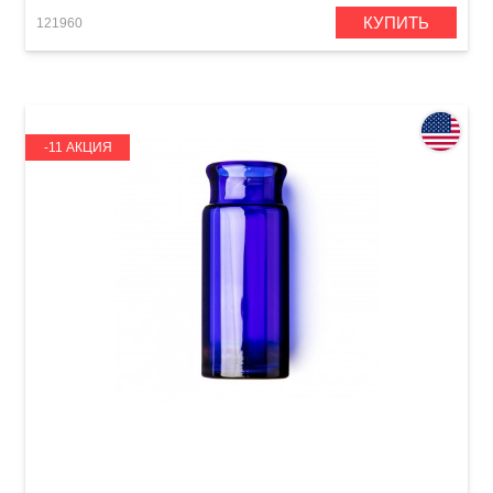
КУПИТЬ
121960
-11 АКЦИЯ
Слайд для гитары Dunlop 277-Blue Blues
Bottle Medium Regular Wall