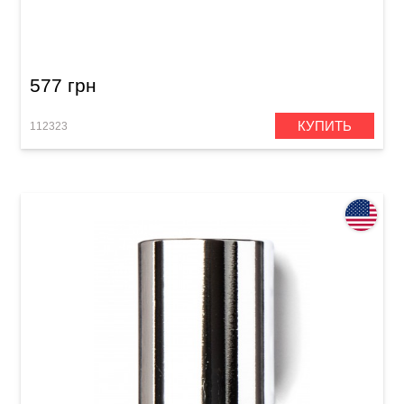
Слайд Dunlop 223 Brass Medium Knuckle
(19x28x59 mm)
577 грн
КУПИТЬ
112323