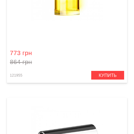
Слайд для гитары Dunlop 277-Yellow Blues
Bottle Medium Regular Wall
773 грн
864 грн
КУПИТЬ
121955