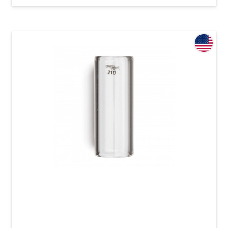
Слайд Dunlop 210 Tempered Glass Medium (20
x 25 x 60 мм) Medium Wall