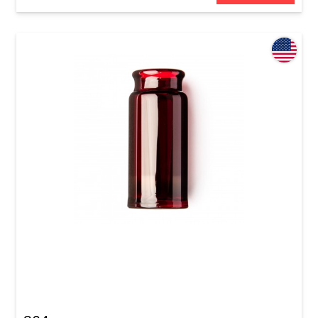
Слайд для гитары Dunlop 277-Red Blues
Bottle Medium Regular Wall