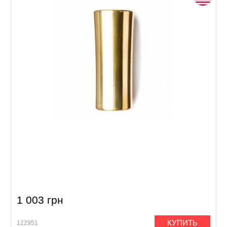
Слайд для гитары Dunlop 284 Eric Sardinas
Preachin' Pipe Medium (19.5-25.5 x 17.5-21.5 x
56 mm)
1 003 грн
КУПИТЬ
122951