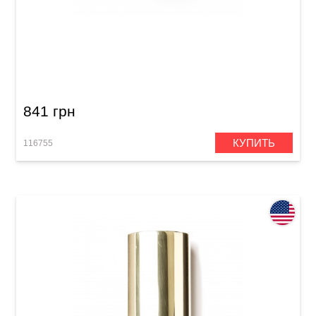
Гитарный слайд Dunlop 263 Mudslide
Porcelain
841 грн
КУПИТЬ
116755