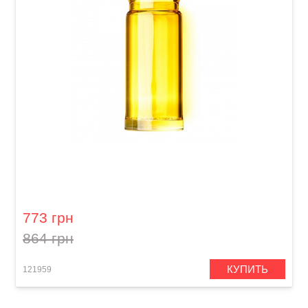
Слайд для гитары Dunlop 278-Yellow Blues
Bottle Large Regular Wall
773 грн
864 грн
КУПИТЬ
121959