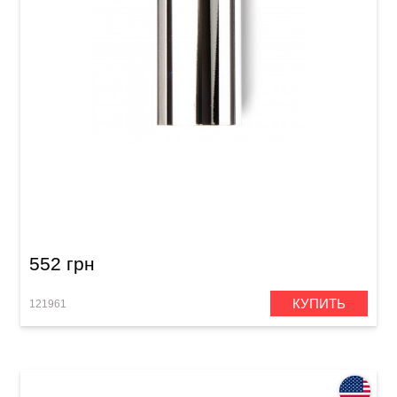
Слайд для гитары Dunlop 318 Chromed Steel
Large Short Medium Wall
552 грн
КУПИТЬ
121961