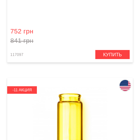
Слайд гитарный Dunlop 228
752 грн
841 грн
КУПИТЬ
117097
-11 АКЦИЯ