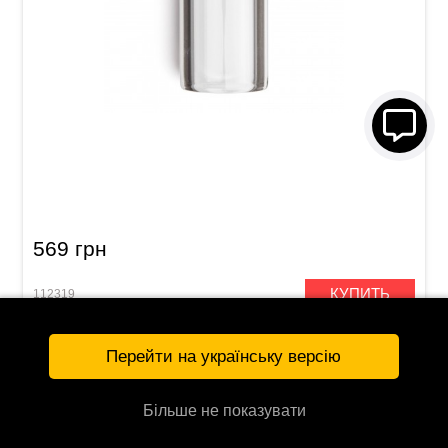
Слайд Dunlop 213 Tempered Glass Large (23 x
32 x 69 мм) Heavy Wall
569 грн
КУПИТЬ
112319
Перейти на українську версію
Більше не показувати