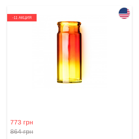
-11 АКЦИЯ
Слайд для гитары Dunlop 278-Sunburst Blues
Bottle Large Regular Wall
773 грн
864 грн