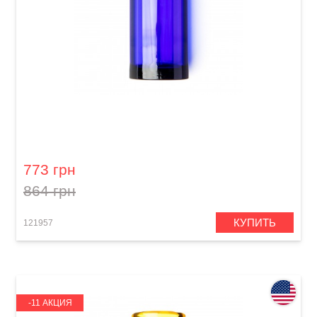
Слайд для гитары Dunlop 278-Blue Blues
Bottle Large Regular Wall
773 грн
864 грн
КУПИТЬ
121957
-11 АКЦИЯ