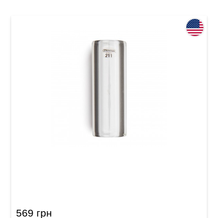
Слайд Dunlop 211 Tempered Glass Small (17 x
25 x 69 mm) Heavy Wall
569 грн