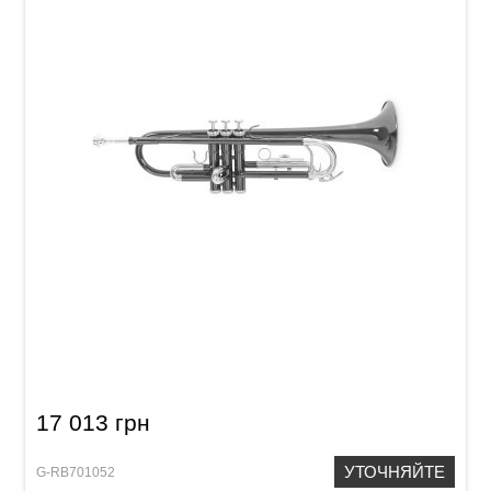
Труба Roy Benson TR-101K Bb-Trumpet
17 013 грн
УТОЧНЯЙТЕ
G-RB701052