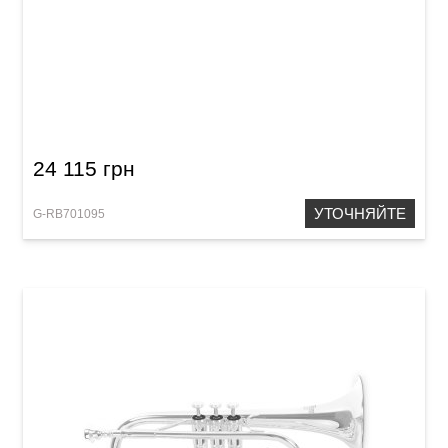
Флюгельгорн Roy Benson FH-302G
24 115 грн
УТОЧНЯЙТЕ
G-RB701095