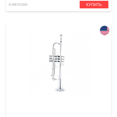
КУПИТЬ
G-RB701000
Труба Bach VBS1S Limited Edition (Bb)