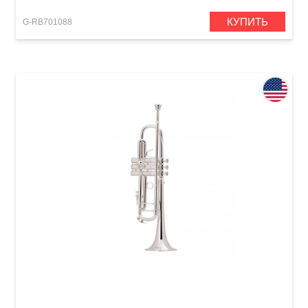
КУПИТЬ
G-RB701088
Труба Bach 180S37 Stradivarius (Bb)