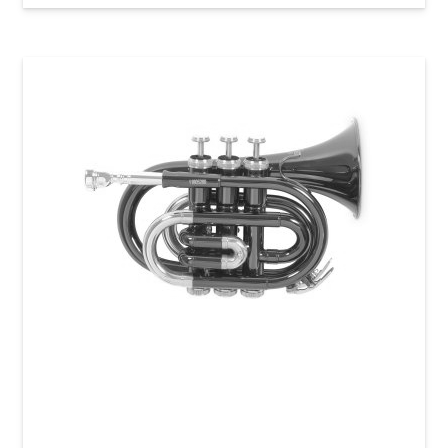
Карманная труба Roy Benson PT-101K Bb-
Pocket trumpet