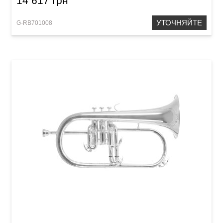
14 617 грн
УТОЧНЯЙТЕ
G-RB701008
Флюгельгорн Roy Benson FH-302S