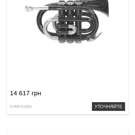
Карманная труба Roy Benson PT-101R Bb-
Pocket trumpet
14 617 грн
УТОЧНЯЙТЕ
G-RB701004