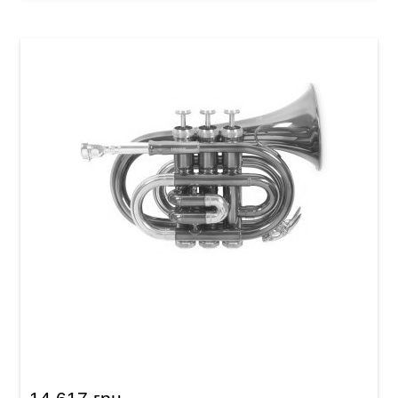
Карманная труба Roy Benson PT-101E Bb-
Pocket trumpet