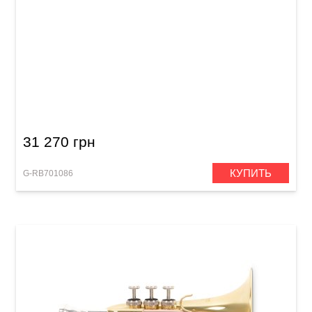
Труба Roy Benson TR-403S Bb-Trumpet
31 270 грн
КУПИТЬ
G-RB701086