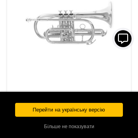
Корнет Roy Benson CR-202
20 087 грн
Перейти на українську версію
УТОЧНЯЙТЕ
G-RB701090
Більше не показувати