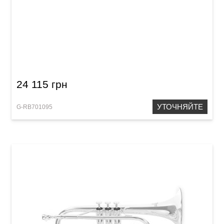
Флюгельгорн Roy Benson FH-302G
24 115 грн
УТОЧНЯЙТЕ
G-RB701095