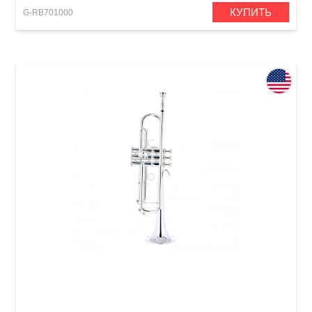
КУПИТЬ
G-RB701000
Труба Bach VBS1S Limited Edition (Bb)