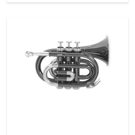
Карманная труба Roy Benson PT-101K Bb-
Pocket trumpet