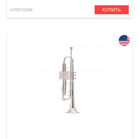
КУПИТЬ
G-RB701088
Труба Bach 180S37 Stradivarius (Bb)