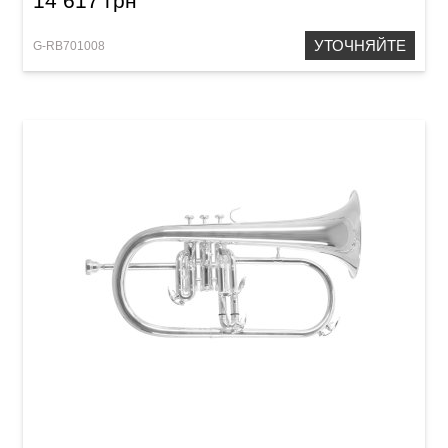
14 617 грн
УТОЧНЯЙТЕ
G-RB701008
Флюгельгорн Roy Benson FH-302S