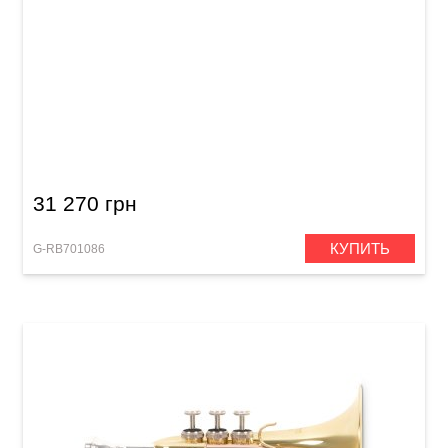
Труба Roy Benson TR-403S Bb-Trumpet
31 270 грн
КУПИТЬ
G-RB701086