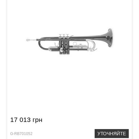
Труба Roy Benson TR-101K Bb-Trumpet
17 013 грн
УТОЧНЯЙТЕ
G-RB701052