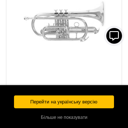
Корнет Roy Benson CR-202
20 087 грн
Перейти на українську версію
УТОЧНЯЙТЕ
G-RB701090
Більше не показувати