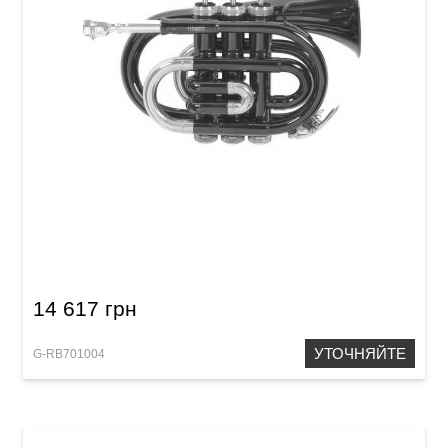
Карманная труба Roy Benson PT-101R Bb-
Pocket trumpet
14 617 грн
УТОЧНЯЙТЕ
G-RB701004