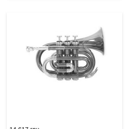
Карманная труба Roy Benson PT-101E Bb-
Pocket trumpet