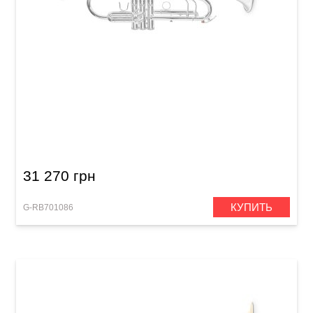
Труба Roy Benson TR-403S Bb-Trumpet
31 270 грн
КУПИТЬ
G-RB701086