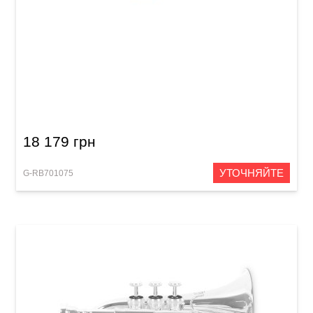
Труба Roy Benson TR-202G
18 179 грн
УТОЧНЯЙТЕ
G-RB701075