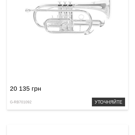
Корнет Roy Benson CR-202S
20 135 грн
УТОЧНЯЙТЕ
G-RB701092