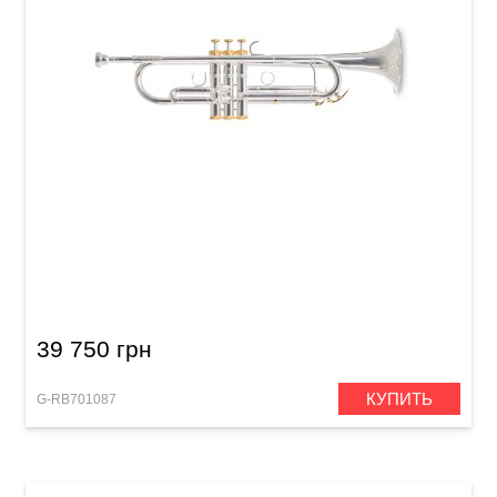
Труба Roy Benson Именная модель Charli
Green
39 750 грн
КУПИТЬ
G-RB701087