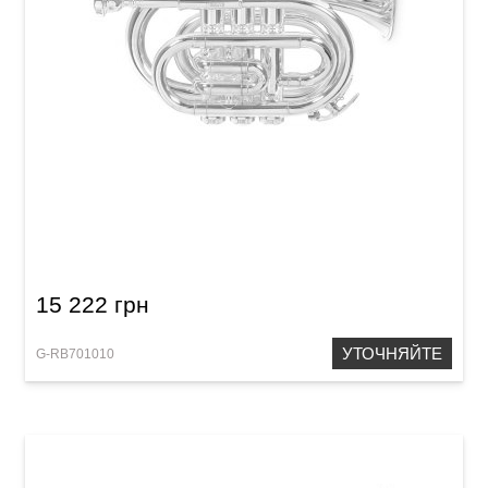
Карманная труба Roy Benson PT-101S Bb-
Pocket trumpet
15 222 грн
УТОЧНЯЙТЕ
G-RB701010