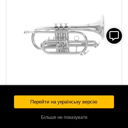
Корнет Roy Benson CR-202
Перейти на українську версію
20 087 грн
Більше не показувати
УТОЧНЯЙТЕ
G-RB701090