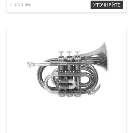
УТОЧНЯЙТЕ
G-RB701050
Карманная труба Roy Benson PT-101E Bb-
Pocket trumpet