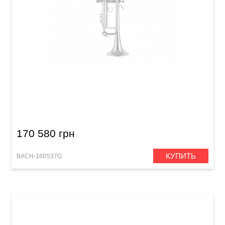
Труба Bach 180S37G Stradivarius (Bb)
170 580 грн
КУПИТЬ
BACH-180S37G