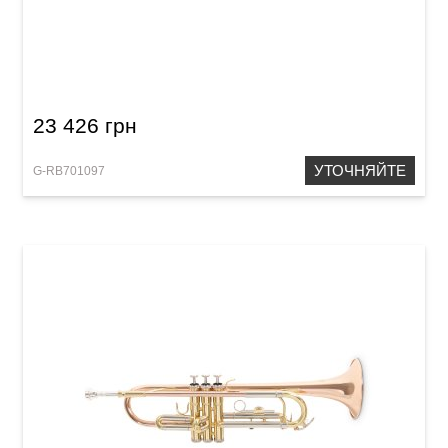
Флюгельгорн Roy Benson FH-302S
23 426 грн
УТОЧНЯЙТЕ
G-RB701097