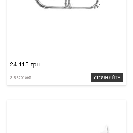
Флюгельгорн Roy Benson FH-302G
24 115 грн
УТОЧНЯЙТЕ
G-RB701095