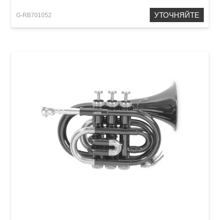
УТОЧНЯЙТЕ
G-RB701052
Карманная труба Roy Benson PT-101K Bb-