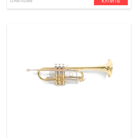
КУПИТЬ
G-RB701089
Труба Roy Benson TR-402C