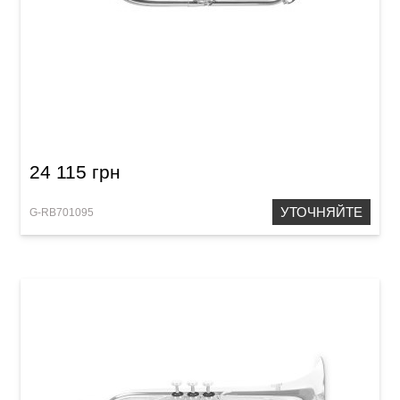
Флюгельгорн Roy Benson FH-302G
24 115 грн
УТОЧНЯЙТЕ
G-RB701095