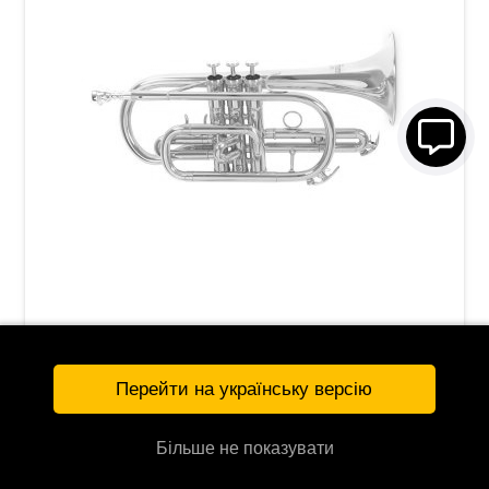
Корнет Roy Benson CR-202
20 087 грн
Перейти на українську версію
УТОЧНЯЙТЕ
G-RB701090
Більше не показувати