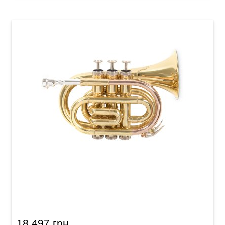
Карманная труба Roy Benson PT-101 Bb-
Pocket trumpet
18 497 грн