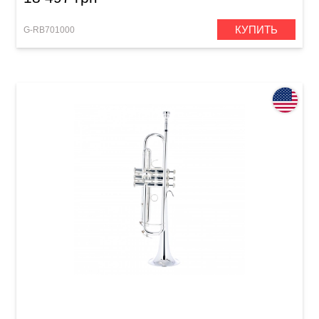
КУПИТЬ
G-RB701000
Труба Bach VBS1S Limited Edition (Bb)