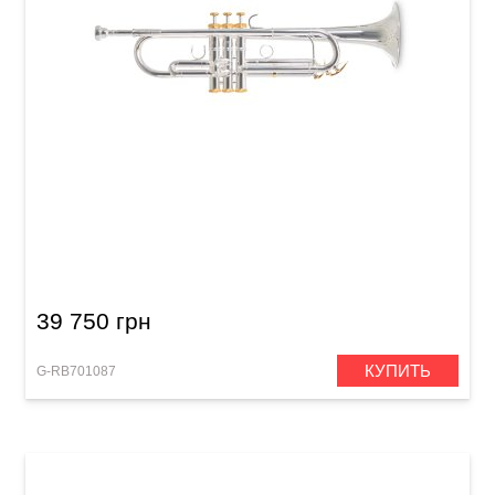
Труба Roy Benson Именная модель Charli
Green
39 750 грн
КУПИТЬ
G-RB701087