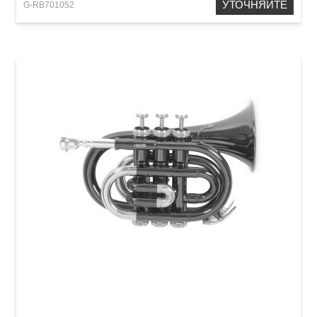
УТОЧНЯЙТЕ
G-RB701052
Карманная труба Roy Benson PT-101K Bb-
Pocket trumpet