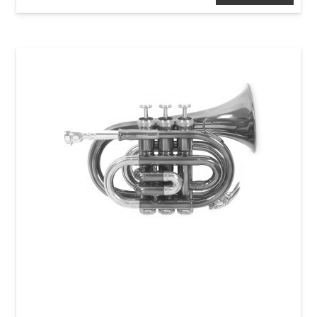
Карманная труба Roy Benson PT-101E Bb-
Pocket trumpet