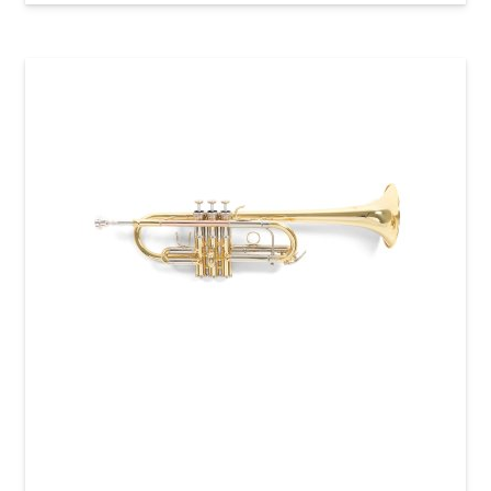
Труба Roy Benson TR-402C