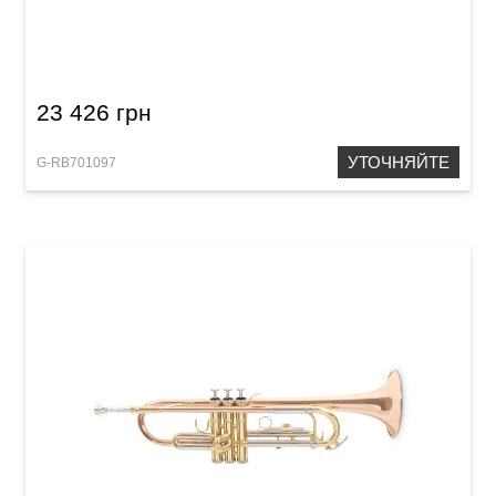
Флюгельгорн Roy Benson FH-302S
23 426 грн
УТОЧНЯЙТЕ
G-RB701097