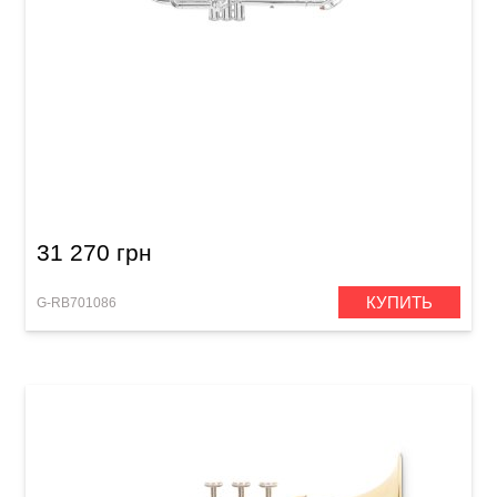
Труба Roy Benson TR-403S Bb-Trumpet
31 270 грн
КУПИТЬ
G-RB701086