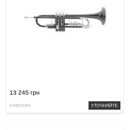
Труба Roy Benson TR-101R Bb-Trumpet
13 245 грн
УТОЧНЯЙТЕ
G-RB701054