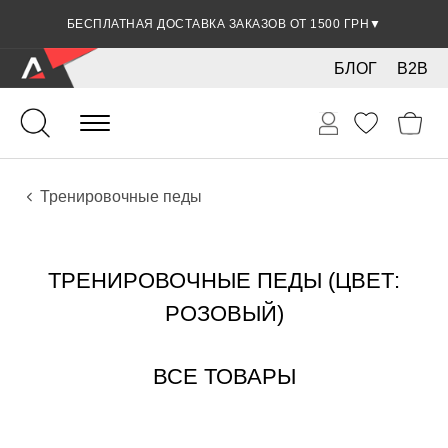
СКИДКА 5% ПРИ ОПЛАТЕ БАНКОВСКОЙ КАРТОЧКОЙ
БЕСПЛАТНАЯ ДОСТАВКА ЗАКАЗОВ ОТ 1500 ГРН
▼
▼
БЛОГ
B2B
Ударные
Тарелки
Аксессуары
Тренировочные педы
ТРЕНИРОВОЧНЫЕ ПЕДЫ (ЦВЕТ:
РОЗОВЫЙ)
ВСЕ ТОВАРЫ