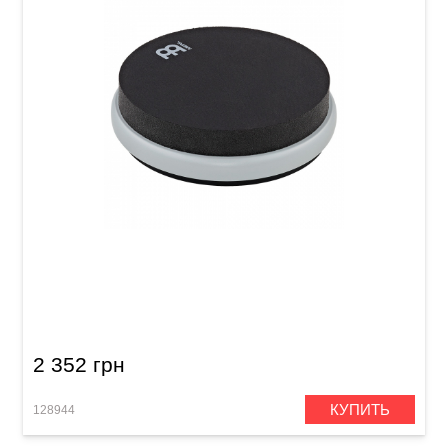
Тренировочный пед Meinl MDSP6GY Double
Sided Gray 6"
2 352 грн
КУПИТЬ
128944