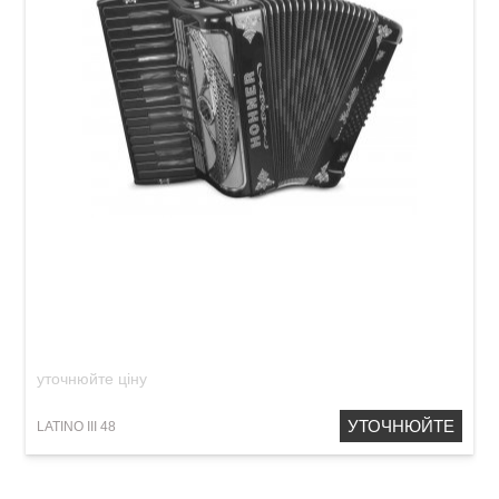
Акордеон Hohner Latino III 48 Green
уточнюйте ціну
УТОЧНЮЙТЕ
LATINO III 48