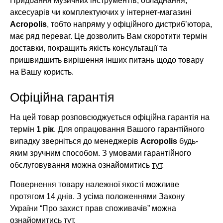
Придбання музичних інструментів, обладнання,
аксесуарів чи комплектуючих у інтернет-магазині
Acropolis
, тобто напряму у офіційного дистриб’ютора,
має ряд переваг. Це дозволить Вам скоротити термін
доставки, покращить якість консультації та
пришвидшить вирішення інших питань щодо товару
на Вашу користь.
Офіційна гарантія
На цей товар розповсюджується офіційна гарантія на
термін
1 рік
. Для опрацювання Вашого гарантійного
випадку зверніться до менеджерів
Acropolis
будь-
яким зручним способом. З умовами гарантійного
обслуговування можна ознайомитись
тут
.
Повернення товару належної якості можливе
протягом 14 днів. З усіма положеннями Закону
України “Про захист прав споживачів” можна
ознайомитись
тут
.