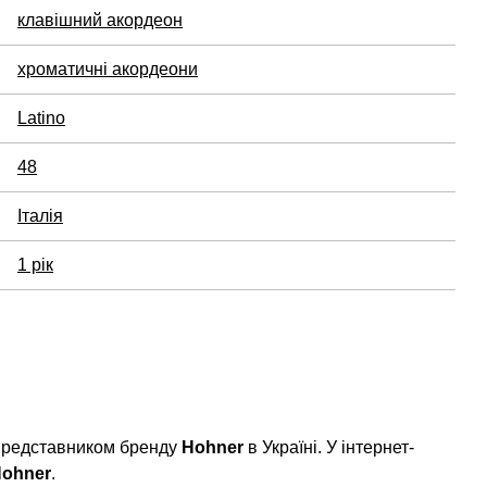
клавішний акордеон
хроматичні акордеони
Latino
48
Італія
1 рік
 представником бренду
Hohner
в Україні. У інтернет-
ohner
.