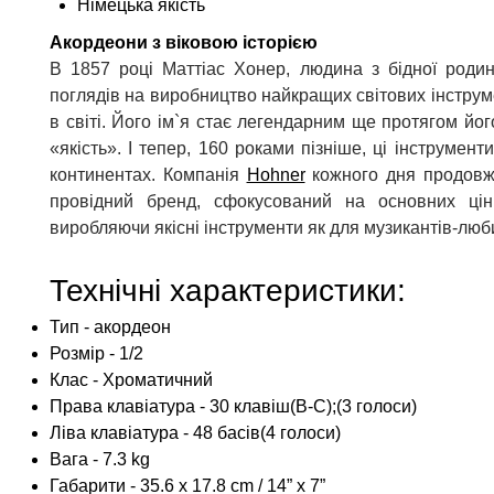
Німецька якість
Акордеони з віковою історією
В 1857 році Маттіас Хонер, людина з бідної родин
поглядів на виробництво найкращих світових інструм
в світі. Його ім`я стає легендарним ще протягом йо
«якість». І тепер, 160 роками пізніше, ці інструмен
континентах. Компанія
Hohner
кожного дня продовжу
провідний бренд, сфокусований на основних цінн
виробляючи якісні інструменти як для музикантів-любит
Технічні характеристики:
Тип - акордеон
Розмір - 1/2
Клас - Хроматичний
Права клавіатура - 30 клавіш(B-C);(3 голоси)
Ліва клавіатура - 48 басів(4 голоси)
Вага - 7.3 kg
Габарити - 35.6 x 17.8 cm / 14” x 7”