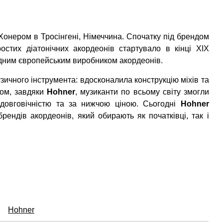
Хонером в Тросінгені, Німеччина. Спочатку під брендом
остих діатонічних акордеонів стартувало в кінці XIX
дним європейським виробником акордеонів.
зичного інструмента: вдосконалила конструкцію міхів та
ном, завдяки
Hohner
, музиканти по всьому світу змогли
довговічністю та за нижчою ціною. Сьогодні
Hohner
ендів акордеонів, який обирають як початківці, так і
Hohner