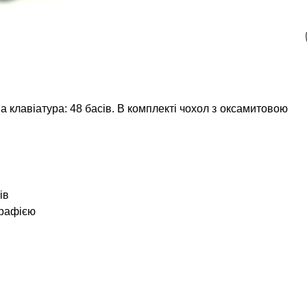
ва клавіатура: 48 басів. В комплекті чохол з оксамитовою
ів
графією