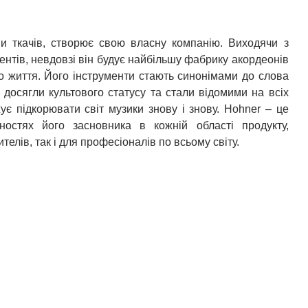
и ткачів, створює свою власну компанію. Виходячи з
ентів, невдовзі він будує найбільшу фабрику акордеонів
го життя. Його інструменти стають синонімами до слова
ти досягли культового статусу та стали відомими на всіх
є підкорювати світ музики знову і знову. Hohner – це
остях його засновника в кожній області продукту,
елів, так і для професіоналів по всьому світу.