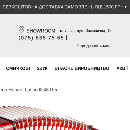
ЗНИЖКА 5% ПРИ ОПЛАТІ БАНКІВСЬКОЮ КАРТКОЮ
▼
SHOWROOM
м. Львів, вул. Залізнична, 18
|
(075) 638 75 65
(096) 609 84 32
Передзвоніть мені
СМИЧКОВІ
ЗВУК
ВЛАСНЕ ВИРОБНИЦТВО
АКЦІЇ
он Hohner Latino III 48 Red