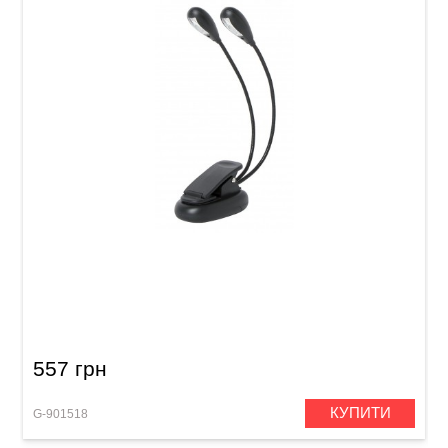
Лампа для пюпітра GEWA 02/02
557 грн
КУПИТИ
G-901518
G