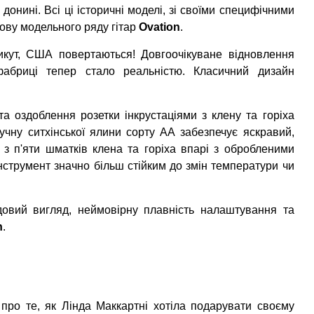
і донині. Всі ці історичні моделі, зі своїми специфічними
нову модельного ряду гітар
Ovation
.
икут, США повертаються! Довгоочікуване відновлення
абриці тепер стало реальністю. Класичний дизайн
та оздоблення розетки інкрустаціями з клену та горіха
ручну ситхінської ялини сорту АА забезпечує яскравий,
з п'яти шматків клена та горіха впарі з обробленими
струмент значно більш стійким до змін температури чи
удовий вигляд,
неймовірну
плавність налаштування та
n
.
 про те, як Лінда Маккартні хотіла подарувати своєму