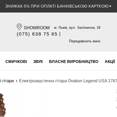
ЗНИЖКА 5% ПРИ ОПЛАТІ БАНКІВСЬКОЮ КАРТКОЮ
▼
SHOWROOM
м. Львів, вул. Залізнична, 18
|
(075) 638 75 65
(096) 609 84 32
Передзвоніть мені
СМИЧКОВІ
ЗВУК
ВЛАСНЕ ВИРОБНИЦТВО
АКЦІЇ
і гітари
Електроакустична гітара Ovation Legend USA 176