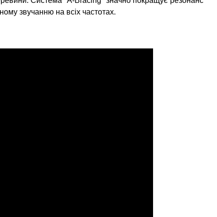
еревини. Система "А-Bracing"
значно покращує резонанс
ному звучанню на всіх частотах.