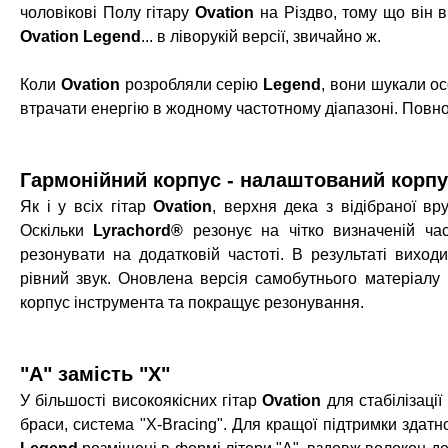
чоловікові Полу гітару
Ovation
на Різдво, тому що він 
Ovation Legend
... в ліворукій версії, звичайно ж.
Коли
Ovation
розробляли серію
Legend
, вони шукали ос
втрачати енергію в жодному частотному діапазоні. Повноці
Гармонійний корпус - налаштований корп
Як і у всіх гітар
Ovation
, верхня дека з відібраної в
Оскільки
Lyrachord®
резонує на чітко визначеній ча
резонувати на додатковій частоті. В результаті виход
рівний звук.
Оновлена версія самобутнього матеріалу
корпус інструмента та покращує резонування.
"A" замість "X"
У більшості високоякісних гітар
Ovation
для стабілізаці
браси, система "Х-Bracing". Для кращої підтримки здатно