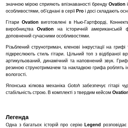
значною мірою сприяють впізнаваності бренду
Ovation
особливостями, об'єднані в серії
Pro
і досі складають ос
Гітари
Ovation
виготовлені в Нью-Гартфорді, Коннект
виробництва
Ovation
на історичній американській ф
доповнений сучасними особливостями.
Різьблений струнотримач, кленові інкрустації на грифі 
підкреслюють стиль гітари. Цільний топ з відібраної в
артикульований, динамічний та наповнений звук. Гриф 
резиною струнотримачем та накладкою грифа роблять ін
вологості.
Японська кілкова механіка
Gotoh
забезпечує гітарі ч
стабільність строю. В комплекті з твердим кейсом
Ovatio
Легенда
Одна з багатьох історій про серію
Legend
розповідає