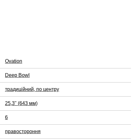
Ovation
Deep Bowl
традиційний, по центру
25,3" (643 мм)
6
правостороння