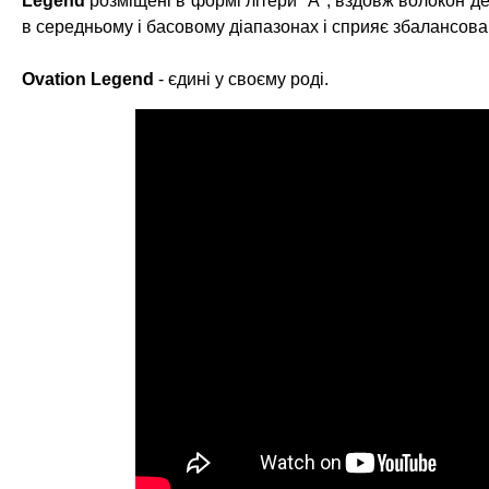
Legend
розміщені в формі літери "А", вздовж волокон д
в середньому і басовому діапазонах і сприяє збалансова
Ovation Legend
- єдині у своєму роді.