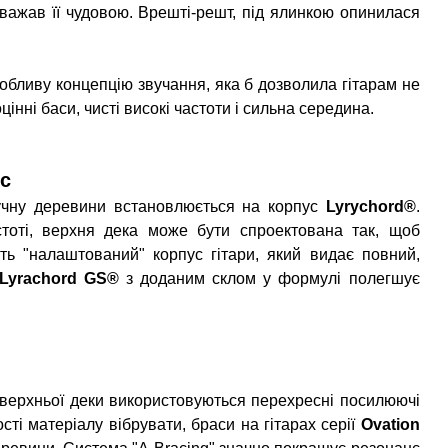
вважав її чудовою. Врешті-решт, під ялинкою опинилася
обливу концепцію звучання, яка б дозволила гітарам не
нні баси, чисті високі частоти і сильна середина.
ус
ручну деревини встановлюється на корпус
Lyrychord®
.
стоті, верхня дека може бути спроектована так, щоб
ить "налаштований" корпус гітари, який видає повний,
Lyrachord GS
®
з доданим склом у формулі полегшує
ї верхньої деки використовуються перехресні посилюючі
сті матеріалу вібрувати, браси на гітарах серії
Ovation