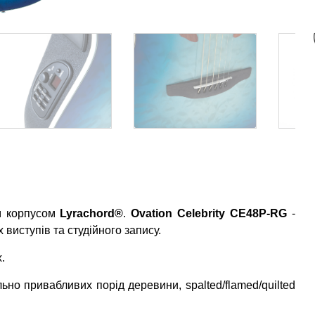
им корпусом
Lyrachord®
.
Ovation Celebrity CE48P-RG
-
виступів та студійного запису.
.
но привабливих порід деревини, spalted/flamed/quilted