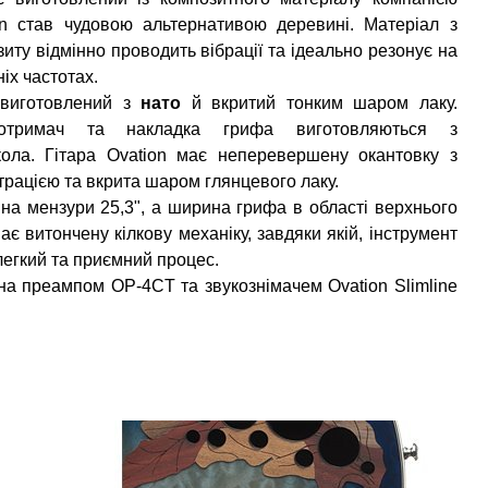
on став чудовою альтернативою деревині. Матеріал з
иту відмінно проводить вібрації та ідеально резонує на
іх частотах.
виготовлений з
нато
й вкритий тонким шаром лаку.
нотримач та накладка грифа виготовляються з
кола. Гітара Ovation має неперевершену окантовку з
трацією та вкрита шаром глянцевого лаку.
на мензури 25,3", а ширина грифа в області верхнього
є витончену кілкову механіку, завдяки якій, інструмент
 легкий та приємний процес.
а преампом OP-4CT та звукознімачем Ovation Slimline