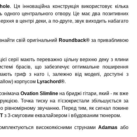
hole
. Ця інноваційна конструкція використовує кілька
ть одного центрального отвору. Це має два позитивних
рхня в центрі деки, а по-друге, звук виходить набагато
 знайти свій оригінальний
Roundback®
за привабливою
цієї серії мають переважно цільну верхню деку з ялини
системі брасів, що забезпечує оптимальне поширення
ють гриф з нато і, залежно від моделі, доступні з
hallow) корпусом
Lyrachord®
.
кознімача
Ovation Slimline
на бриджі гітари, який - як вже
укцією. Точка тиску на п'єзокристали збільшується за
во рівномірному звучанню. Перед тим, як сигнал покине
CT
з 3-смуговим еквалайзером і вбудованим тюнером.
омплектуються високоякісними струнами
Adamas
або