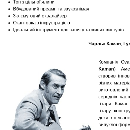
Топ з цільної ялини
Вбудований преамп та звукознімач
3-х смуговий еквалайзер
Окантовка з інкрустрацією
Ідеальний інструмент для запису та живих виступів
Чарльз Каман, Lyra
Компанія Ova
Kaman
). Аме
створив інно
різних матеріа
виготовлений
середніх час
гітари. Каман
гітару, конст
деки з цільно
випуклої форм