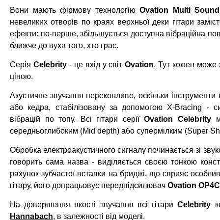
Вони мають фірмову технологію
Ovation Multi Sound
невеликих отворів по краях верхньої деки гітари заміс
ефекти: по-перше, збільшується доступна вібраційна пове
ближче до вуха того, хто грає.
Серія
Celebrity
- це вхід у світ
Ovation
. Тут кожен може
ціною.
Акустичне звучання переконливе, оскільки інструменти 
або кедра, стабілізовану за допомогою X-Bracing - 
вібрацій по топу. Всі гітари серії
Ovation Celebrity
ма
середньоглибоким (Mid depth) або супермілким (Super S
Обробка електроакустичного сигналу починається зі зву
говорить сама назва - виділяється своєю тонкою констр
рахунок зубчастої вставки на бриджі, що сприяє особли
гітару, його допрацьовує передпідсилювач
Ovation OP4
На довершення якості звучання всі гітари
Celebrity
к
Hannabach
, в залежності від моделі.