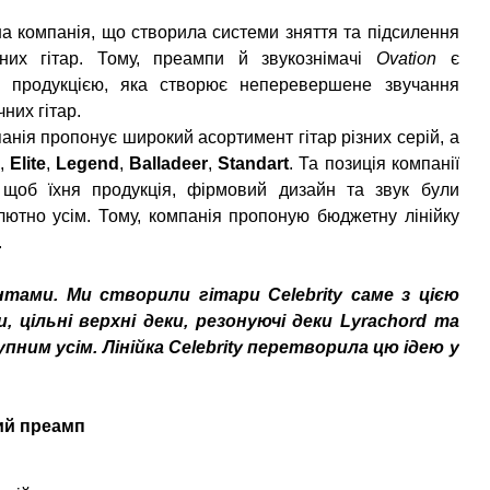
а компанія, що створила системи зняття та підсилення
чних гітар. Тому, преампи й звукознімачі
Ovation
є
ю продукцією, яка створює неперевершене звучання
них гітар.
анія пропонує широкий асортимент гітар різних серій, а
s
,
Elite
,
Legend
,
Balladeer
,
Standart
. Та позиція компанії
щоб їхня продукція, фірмовий дизайн та звук були
лютно усім. Тому, компанія пропоную бюджетну лінійку
.
ами. Ми створили гітари Celebrity саме з цією
 цільні верхні деки, резонуючі деки Lyrachord та
ним усім. Лінійка Celebrity перетворила цю ідею у
ий преамп