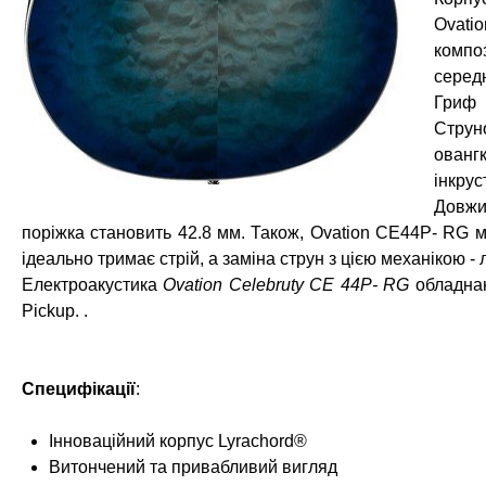
Ovati
композ
середн
Гриф 
Стру
ованг
інкрус
Довжи
поріжка становить 42.8 мм. Також, Ovation CE44P- RG ма
ідеально тримає стрій, а заміна струн з цією механікою -
Електроакустика
Ovation Celebruty CE 44P- RG
обладнан
Pickup. .
Специфікації
:
Інноваційний корпус Lyrachord®
Витончений та привабливий вигляд