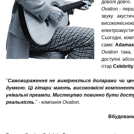
доволі довго.
Ovation
- перш
звуку акусти
високоякісно
електроакустич
Сьогодні, комп
саме:
Adama
Ovation
така, 
доступні абсо
гітар
Celebrity
"
Самовираження не вимірюється доларами чи цент
думкою. Ці гітари мають високоякісні компоненти,
унікальні преампи. Мистецтво повинно бути доступ
реальність
." - компанія
Ovation
.
Вбудован