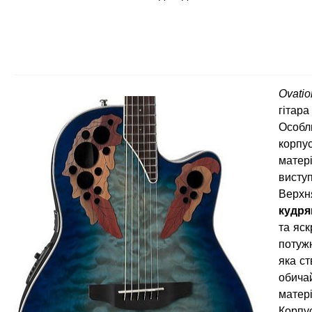
Ovati
гітар
Особл
корпу
матер
виступ
Верхн
кудря
та яс
потуж
яка ст
обича
матері
Корпу