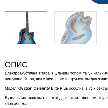
ОПИС
Електроакустична гітара з цільним топом та унікальн
вишукана гітара, яка є ідеальним інструментом для живих 
Моделі
Ovation Celebrity Elite Plus
особливі в усіх сенсах
Буквальним плюсом є верхні деки, вкриті шпоном візуаль
клен або коа.