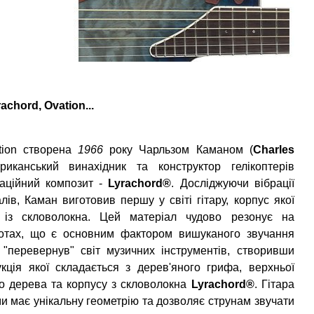
chord, Ovation...
tion створена
1966
року Чарльзом Каманом (
Charles
риканський винахідник та конструктор гелікоптерів
ваційний композит -
Lyrachord®
. Досліджуючи вібрації
лів, Каман виготовив першу у світі гітару, корпус якої
 із скловолокна. Цей матеріал чудово резонує на
тотах, що є основним фактором вишуканого звучання
 "перевернув" світ музичних інструментів, створивши
рукція якої складається з дерев'яного грифа, верхньої
го дерева та корпусу з скловолокна
Lyrachord®
. Гітара
и має унікальну геометрію та дозволяє струнам звучати