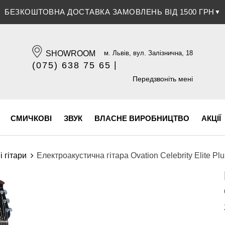
ЗНИЖКА 5% ПРИ ОПЛАТІ БАНКІВСЬКОЮ КАРТКОЮ
▼
SHOWROOM
м. Львів, вул. Залізнична, 18
|
(075) 638 75 65
(096) 609 84 32
Передзвоніть мені
СМИЧКОВІ
ЗВУК
ВЛАСНЕ ВИРОБНИЦТВО
АКЦІЇ
і гітари
Електроакустична гітара Ovation Celebrity Elite P