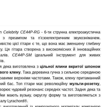
on Celebrity CE44P-RG
- 6-ти струнна електроакустична
а з преампом та п'єзоелектричним звукознімачем.
ивістю цієї гітари є те, що вона має зменшену глибину
су. Ця гітара створена з високоякісних й інноваційних
іалів.
CE44P-SM
ідеальний інструмент для живих
ів.
я дека виготовлена з
цільної ялини вкритої шпоном
вого клену
. Така деревина гучна з сильною серединою
кравими верхніми частотами. Також, клену притаманний
ний бас. Топ гітари має революційну
мульти-розетку
,
ворює чудовий резонанс середніх частот. Задня дека та
йки мають вузьку, округлу форму та виготовляються з
алу Lyrachord®.
с виготовлений із композитного матеріалу компанією