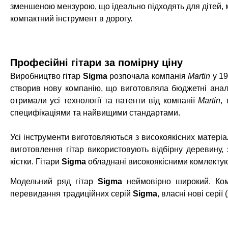
зменшеною мензурою, що ідеально підходять для дітей, м
компактний інструмент в дорогу.
Професійні гітари за помірну ціну
Виробництво гітар
Sigma
розпочала компанія
Martin
у 1
створив нову компанію, що виготовляла бюджетні анал
отримали усі технології та патенти від компанії
Martin
,
специфікаціями та найвищими стандартами.
Усі інструменти виготовляються з високоякісних матеріа
виготовлення гітар використовують відбірну деревину, 
кістки. Гітари
Sigma
обладнані високоякісними комлектую
Модельний ряд гітар
Sigma
неймовірно широкий. Комп
перевидання традиційних серій
Sigma
, власні нові серії