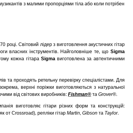
узикантів з малими пропорціями тіла або коли потрібен
970 році. Світовий лідер з виготовлення акустичних гітар
оги власних інструментів. Найголовніше те, що
Sigma
 тому кожна гітара
Sigma
виготовлена за автентичними
лів та проходять ретельну перевірку спеціалістами. Для
зокрема, верхні поріжки виготовляються з натуральної
чими від світових виробників:
Fishman
®
та
Grover
®
.
анія виготовляє гітари різних форм та конструкцій:
 (як от Crossroad), репліки гітар
Martin
,
Gibson
та
Taylor
.