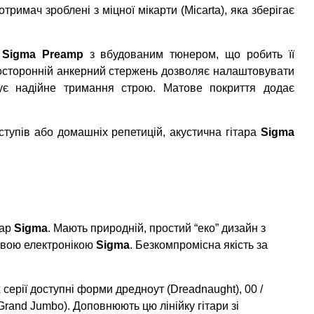
римач зроблені з міцної мікарти (Micarta), яка зберігає
Sigma Preamp
з вбудованим тюнером, що робить її
восторонній анкерний стержень дозволяє налаштовувати
тує надійне тримання строю. Матове покриття додає
ступів або домашніх репетицій, акустична гітара
Sigma
тар
Sigma
. Мають природній, простий “еко” дизайн з
овою електронікою
Sigma
.
Безкомпромісна якість за
х серії доступні форми дредноут (Dreadnaught), 00 /
 (Grand Jumbo).
Доповнюють цю лінійку гітари зі