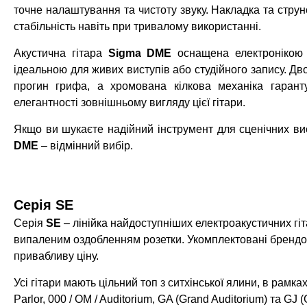
точне налаштування та чистоту звуку. Накладка та струнот
стабільність навіть при тривалому використанні.
Акустична гітара
Sigma DME
оснащена електронікою
ідеальною для живих виступів або студійного запису. Д
прогин грифа, а хромована кілкова механіка гаран
елегантності зовнішньому вигляду цієї гітари.
Якщо ви шукаєте надійний інструмент для сценічних ви
DME
– відмінний вибір.
Серія SE
Серія
SE
– лінійка найдоступніших електроакустичних гі
випаленим оздобленням розетки.
Укомплектовані бренд
привабливу ціну.
Усі гітари мають цільний топ з ситхінської ялини, в рамка
Parlor, 000 / OM / Auditorium, GA (Grand Auditorium) та GJ