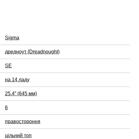
Sigma
дредноут (Dreadnought)
SE
на 14 ладу
25.4” (645 мм)
6
правостороння
цільний топ