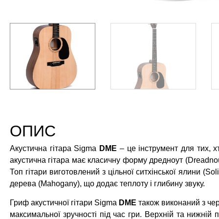
ОПИС
Акустична гітара Sigma
DME
– це інструмент для тих, хт
акустична гітара має класичну форму дредноут (Dreadnou
Топ гітари виготовлений з цільної ситхінської ялини (Sol
дерева (Mahogany), що додає теплоту і глибину звуку.
Гриф акустичної гітари Sigma
DME
також виконаний з чер
максимальної зручності під час гри. Верхній та нижній п