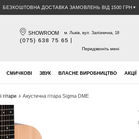
ЗНИЖКА 5% ПРИ ОПЛАТІ БАНКІВСЬКОЮ КАРТКОЮ
▼
SHOWROOM
м. Львів, вул. Залізнична, 18
|
(075) 638 75 65
(096) 609 84 32
Передзвоніть мені
СМИЧКОВІ
ЗВУК
ВЛАСНЕ ВИРОБНИЦТВО
АКЦІЇ
і гітари
Акустична гітара Sigma DME