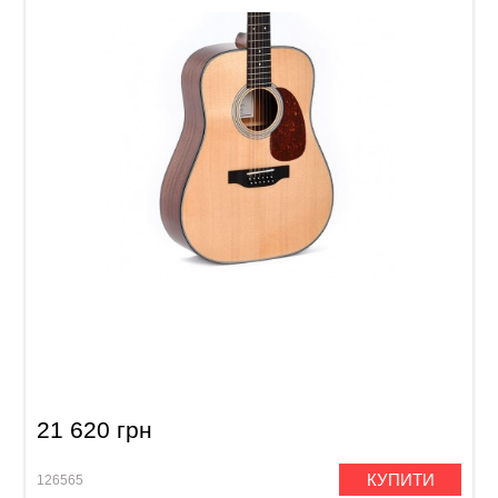
Акустична гітара 12-струнна Sigma DM12-1
21 620 грн
КУПИТИ
126565
1