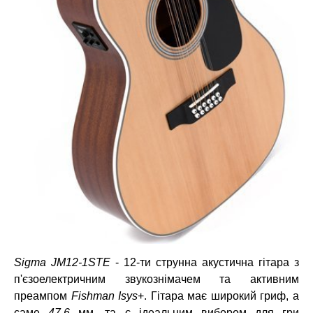
Sigma JM12-1STE
- 12-ти струнна акустична гітара з
п'єзоелектричним звукознімачем та активним
преампом
Fishman Isys
+. Гітара має широкий гриф, а
саме
47,6
мм. та є ідеальним вибором для гри