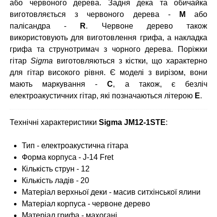
або червоного дерева. Задня дека та обичайка
виготовляється з червоного дерева -
М
або
палісандра -
R
. Червоне дерево також
використовують для виготовлення грифа, а накладка
грифа та струнотримач з чорного дерева. Поріжки
гітар
Sigma
виготовляються з кістки, що характерно
для гітар високого рівня. Є моделі з вирізом, вони
мають маркування -
С
, а також, є безліч
електроакустичних гітар, які позначаються літерою
Е
.
Технічні характеристики
Sigma JM12-1STE
:
Тип - електроакустична гітара
Форма корпуса - J-14 Fret
Кількість струн - 12
Кількість ладів - 20
Матеріал верхньої деки - масив ситхінської ялини
Матеріал корпуса - червоне дерево
Матеріал грифа - махогані