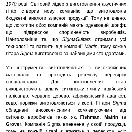
1970
році. Світовий лідер з виготовлення акустичних
гітар створив нову компанію, що виготовляла
бюджетні аналоги власної продукції. Тому не дивно,
що логотипи обох компаній мають однаковий шрифт,
що підкреслює спорідненість виробників.
Найголовніше те, що
SigmaGuitars
отримали усі
технології та патенти від компанії
Martin
, тому кожна
гітара
Sigma
виготовлена за найвищими стандартами.
Усі інструменти виготовляються з високоякісних
матеріалів та проходять ретельну перевірку
спеціалістами. Для виготовлення гітар
використовують цільну ситхінську ялину, індійський
палісандр, червоне дерево, африканський аванкол,
кедр, поріжки виготовляються з кості. Гітари
Sigma
обладнані високоякісними комлектуючими від
світових виробників таких як,
Fishman
,
Matrin
та
Grover
. Компанія Sigma впевнена у своїй продукції,
тому на кожній гітарі є етикетка з переліком усіх