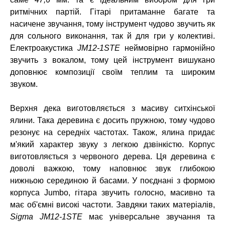
ритмічних партій. Гітарі притаманне багате та
насичене звучання, тому інструмент чудово звучить як
для сольного виконання, так й для гри у колективі.
Електроакустика
JM12-1STE
неймовірно гармонійно
звучить з вокалом, тому цей інструмент вишукано
доповнює композиції своїм теплим та широким
звуком.
Верхня дека виготовляється з масиву ситхінської
ялини. Така деревина є досить пружною, тому чудово
резонує на середніх частотах. Також, ялина придає
м'який характер звуку з легкою дзвінкістю. Корпус
виготовляється з червоного дерева. Ця деревина є
доволі важкою, тому наповнює звук глибокою
нижньою серединою й басами. У поєднані з формою
корпуса Jumbo, гітара звучить голосно, масивно та
має об'ємні високі частоти. Завдяки таких матеріалів,
Sigma JM12-1STE
має універсальне звучання та