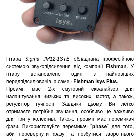
Гітара
Sigma JM12-1STE
обладнана професійною
системою звукопідсилення від компанії
Fishman
. У
гітару встановлено один з найновіших
передпідсилювачів, а саме -
Fishman Isys Plus
.
Преамп має 2-х смуговий еквалайзер для
налаштування низьких та високих частот, а також,
регулятор гучності. Завдяки цьому, Ви легко
отримаєте потрібне звучання, особливо це важливо
для гри у колективі. Також, преамп має перемикач
фази. Використовуйте перемикач "
phase
" для того,
аби перевернути фазу та позбутися зворотнього