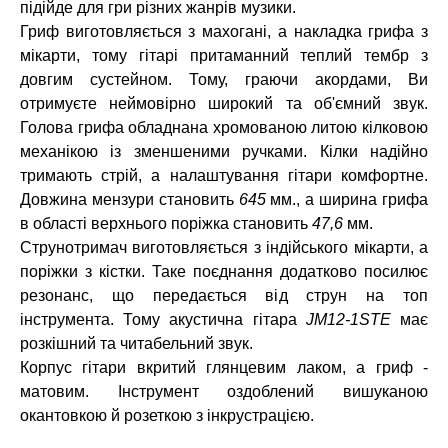
підійде для гри різних жанрів музики.
Гриф виготовляється з махогані, а накладка грифа з
мікарти, тому гітарі притаманний теплий тембр з
довгим сустейном. Тому, граючи акордами, Ви
отримуєте неймовірно широкий та об'ємний звук.
Голова грифа обладнана хромованою литою кілковою
механікою із зменшеними ручками. Кілки надійно
тримають стрій, а налаштування гітари комфортне.
Довжина мензури становить
645
мм., а ширина грифа
в області верхнього поріжка становить
47,6
мм.
Струнотримач виготовляється з індійського мікарти, а
поріжки з кістки. Таке поєднання додатково посилює
резонанс, що передається від струн на топ
інструмента. Тому акустична гітара
JM12-1STE
має
розкішний та читабельний звук.
Корпус гітари вкритий глянцевим лаком, а гриф -
матовим. Інструмент оздоблений вишуканою
окантовкою й розеткою з інкрустрацією.