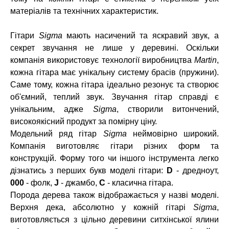
матеріалів та технічних характеристик.
Гітари
Sigma
мають насичений та яскравий звук, а
секрет звучання не лише у деревині. Оскільки
компанія використовує технології виробництва
Martin
,
кожна гітара має унікальну систему брасів (пружини).
Саме тому, кожна гітара ідеально резонує та створює
об'ємний, теплий звук. Звучання гітар справді є
унікальним, адже
Sigma
, створили витончений,
високоякісний продукт за помірну ціну.
Модельний ряд гітар
Sigma
неймовірно широкий.
Компанія виготовляє гітари різних форм та
конструкцій. Форму того чи іншого інструмента легко
дізнатись з перших букв моделі гітари:
D
- дредноут,
000
- фолк,
J
- джамбо,
C
- класична гітара.
Порода дерева також відображається у назві моделі.
Верхня дека, абсолютно у кожній гітарі
Sigma
,
виготовляється з цільно деревини ситхінської ялини