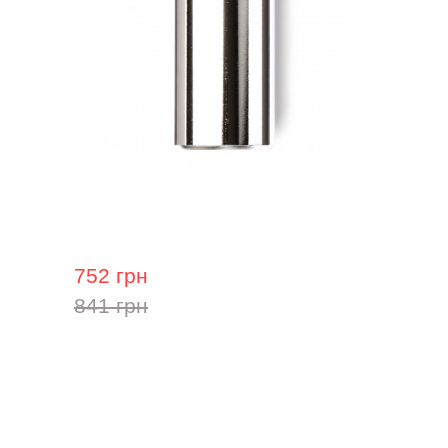
Слайд Dunlop 228 Chromed Brass
Medium (19 x 27 x 51 mm) Heavy Wall
752 грн
841 грн