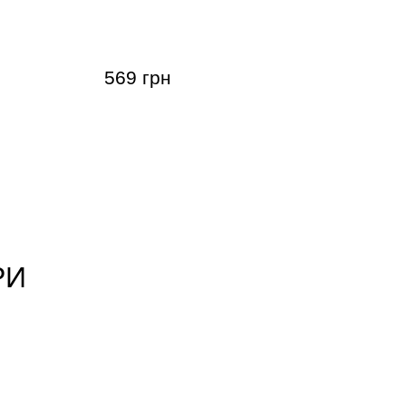
Medium (22
Слайд Dunlop 218 Tempered Glass
Medium Short (20 x 29 x 51 мм)
Heavy Wall
569 грн
РИ