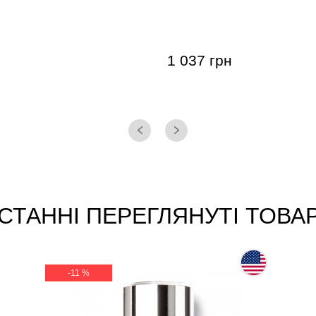
гітари Dunlop 318
Слайд Dunlop 224 Brass 
eel Large Short (22 x 25.4
x 29 x 60 мм) Heavy Wall
edium Wall
1 037 грн
СТАННІ ПЕРЕГЛЯНУТІ ТОВА
-11 %