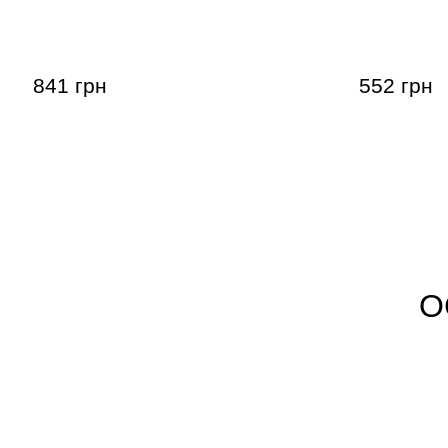
Слайд Dunlop 227 Concave Brass
Слайд для 
Medium (19 x 25 x 65 мм) Heavy Wall
Chromed St
x 51 мм) M
841 грн
552 грн
О