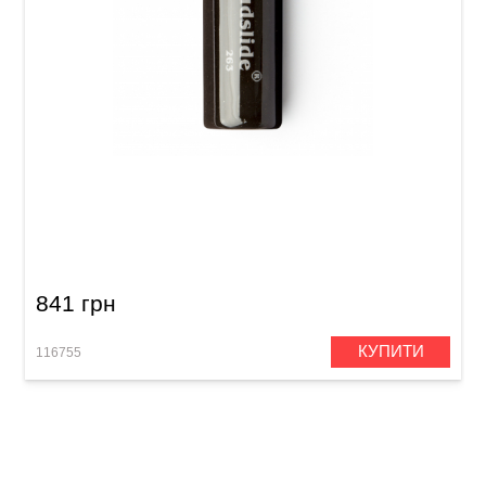
Слайд Dunlop 263 Mudslide Porcelain Medium
2-3/4"
841 грн
КУПИТИ
116755