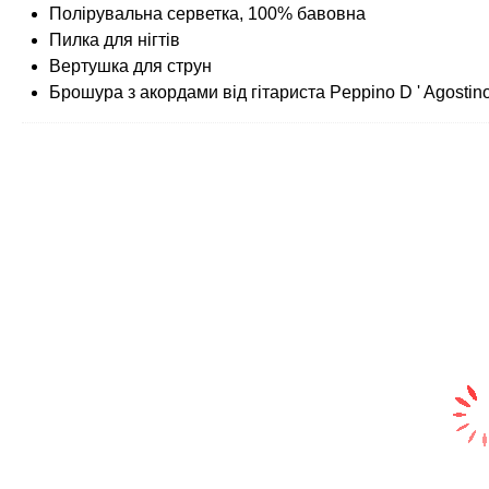
Полірувальна серветка, 100% бавовна
Пилка для нігтів
Вертушка для струн
Брошура з акордами від гітариста Peppino D ' Agostin