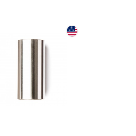
 Dunlop 226 Stainless Steel
 (21 x 27 x 59.5 мм) Regular