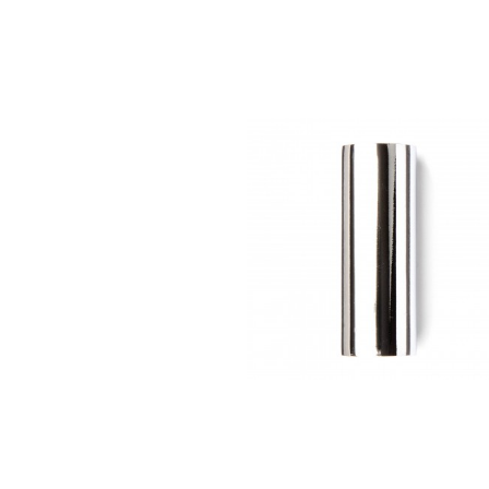
Слайд для гітари Dunlop 286
Johnny Winter Texas Slide Ch