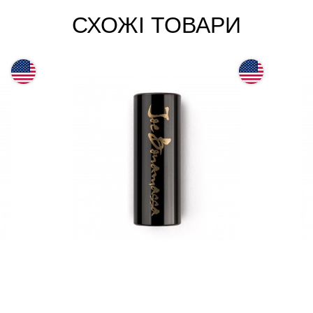
СХОЖІ ТОВАРИ
Слайд для гітари Dunlop JB02 Joe
Слайд
romed
Bonamassa Medium
Large