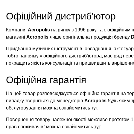
Офіційний дистриб’ютор
Компанія
Acropolis
на ринку з 1996 року та є офіційним
магазині
Acropolis
лише оригінальна продукція бренду
D
Придбання музичних інструментів, обладнання, аксесуарі
тобто напряму у офіційного дистриб’ютора, має ряд пере
покращить якість консультації та пришвидшить вирішенн
Офіційна гарантія
На цей товар розповсюджується офіційна гарантія на те
випадку зверніться до менеджерів
Acropolis
будь-яким з
обслуговування можна ознайомитись
тут
.
Повернення товару належної якості можливе протягом 14
прав споживачів” можна ознайомитись
тут
.