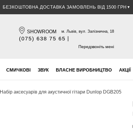
ЗНИЖКА 5% ПРИ ОПЛАТІ БАНКІВСЬКОЮ КАРТКОЮ
▼
SHOWROOM
м. Львів, вул. Залізнична, 18
|
(075) 638 75 65
(096) 609 84 32
Передзвоніть мені
СМИЧКОВІ
ЗВУК
ВЛАСНЕ ВИРОБНИЦТВО
АКЦІЇ
Набір аксесуарів для акустичної гітари Dunlop DGB205