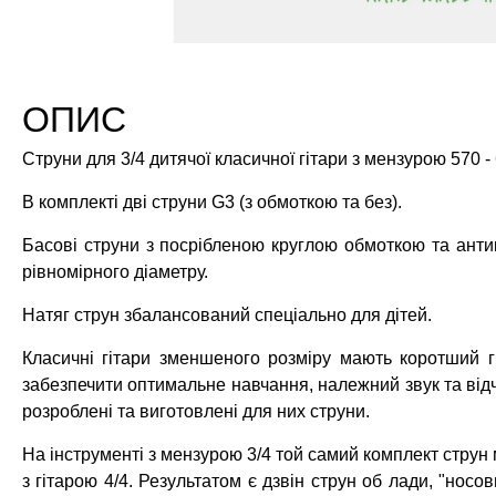
ОПИС
Струни для 3/4 дитячої класичної гітари з мензурою 570 - 6
В комплекті дві струни G3 (з обмоткою та без).
Басові струни з посрібленою круглою обмоткою та антик
рівномірного діаметру.
Натяг струн збалансований спеціально для дітей.
Класичні гітари зменшеного розміру мають коротший 
забезпечити оптимальне навчання, належний звук та відч
розроблені та виготовлені для них струни.
На інструменті з мензурою 3/4 той самий комплект стру
з гітарою 4/4. Результатом є дзвін струн об лади, "носов