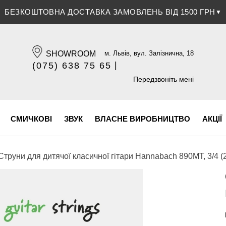
ЗНИЖКА 5% ПРИ ОПЛАТІ БАНКІВСЬКОЮ КАРТКОЮ
▼
SHOWROOM
м. Львів, вул. Залізнична, 18
|
(075) 638 75 65
(096) 609 84 32
Передзвоніть мені
СМИЧКОВІ
ЗВУК
ВЛАСНЕ ВИРОБНИЦТВО
АКЦІЇ
Струни для дитячої класичної гітари Hannabach 890MT, 3/4 (