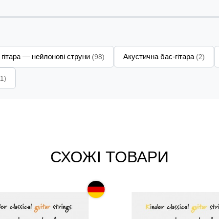
 гітара — нейлонові струни
Акустична бас-гітара
(98)
(2)
(1)
СХОЖІ ТОВАРИ