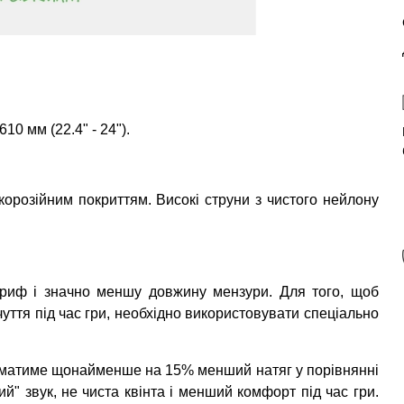
10 мм (22.4" - 24").
орозійним покриттям. Високі струни з чистого нейлону
гриф і значно меншу довжину мензури. Для того, щоб
уття під час гри, необхідно використовувати спеціально
н матиме щонайменше на 15% менший натяг у порівнянні
ий" звук, не чиста квінта і менший комфорт під час гри.