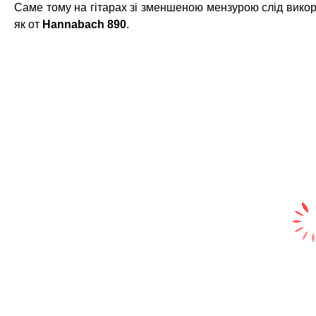
Саме тому на гітарах зі зменшеною мензурою слід викори
як от
Hannabach 890
.