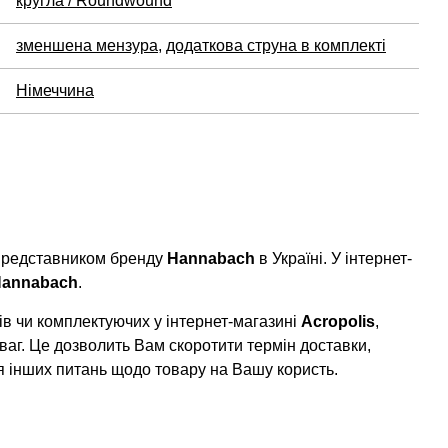
кругла / Roundwound
зменшена мензура
,
додаткова струна в комплекті
Німеччина
 представником бренду
Hannabach
в Україні. У інтернет-
annabach
.
в чи комплектуючих у інтернет-магазині
Acropolis
,
ваг. Це дозволить Вам скоротити термін доставки,
я інших питань щодо товару на Вашу користь.