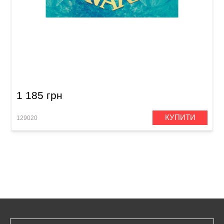
Струни для класичної гітари Savarez
Evolution Cantiga Premium 510EJP High
Tension
1 185 грн
КУПИТИ
129020