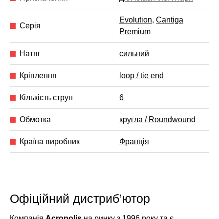
Evolution
,
Cantiga
Серія
Premium
Натяг
сильний
Кріплення
loop / tie end
Кількість струн
6
Обмотка
кругла / Roundwound
Країна виробник
Франція
Офіційний дистриб’ютор
Компанія
Acropolis
на ринку з 1996 року та є