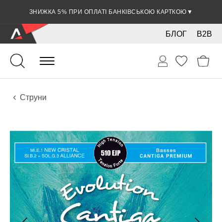
ЗНИЖКА 5% ПРИ ОПЛАТІ БАНКІВСЬКОЮ КАРТКОЮ
▼
БЛОГ
B2B
Гітари
Акустичні інструменти
Аксесуари
Струни