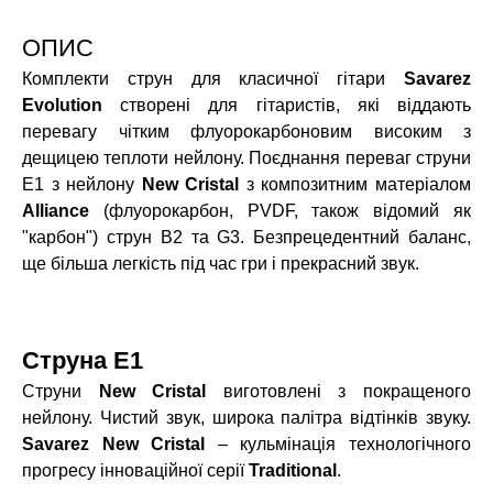
ОПИС
Комплекти струн для класичної гітари
Savarez
Evolution
створені для гітаристів, які віддають
перевагу чітким флуорокарбоновим високим з
дещицею теплоти нейлону. Поєднання переваг струни
E1 з нейлону
New Cristal
з композитним матеріалом
Alliance
(флуорокарбон, PVDF, також відомий як
"карбон") струн B2 та G3. Безпрецедентний баланс,
ще більша легкість під час гри і прекрасний звук.
Струна E1
Струни
New Cristal
виготовлені з покращеного
нейлону. Чистий звук, широка палітра відтінків звуку.
Savarez New Cristal
– кульмінація технологічного
прогресу інноваційної серії
Traditional
.