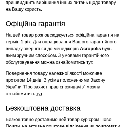
пришвидшить вирішення інших питань щодо товару
на Вашу користь.
Офіційна гарантія
На цей товар розповсюджується офіційна гарантія на
термін
1 рік
. Для опрацювання Вашого гарантійного
випадку зверніться до менеджерів
Acropolis
будь-
яким зручним способом. З умовами гарантійного
обслуговування можна ознайомитись
тут
.
Повернення товару належної якості можливе
протягом 14 днів. З усіма положеннями Закону
України “Про захист прав споживачів” можна
ознайомитись
тут
.
Безкоштовна доставка
Безкоштовно доставимо цей товар кур’єром Нової
Пошти, на активне поштове відділення чи поштомат у