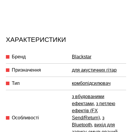
ХАРАКТЕРИСТИКИ
Бренд
Blackstar
Призначення
для акустичних гітар
Тип
комбопідсилювач
з вбудованими
ефектами
,
з петлею
ефектів (FX
Особливості
Send/Return)
,
з
Bluetooth
,
вихід для
запису
,
емульований