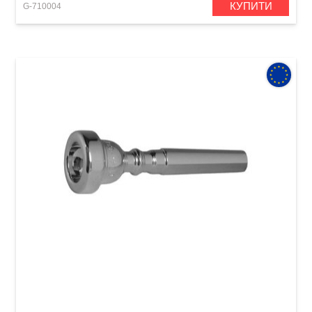
КУПИТИ
G-710004
Мундштук для труби GEWA Mouthpiece
Trumpet 5 C