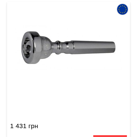
Мундштук для труби GEWA Mouthpiece
Trumpet 3 C
1 431 грн