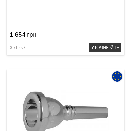
Мундштук для тромбона GEWA Mouthpiece
Trombone 12 C
1 654 грн
УТОЧНЮЙТЕ
G-710078