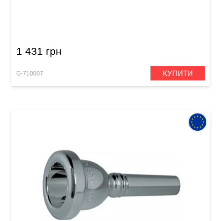
Мундштук для труби GEWA Mouthpiece
Trumpet 7 C
1 431 грн
КУПИТИ
G-710007