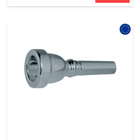
Мундштук для альта GEWA Mouthpiece Alto
Horn 12