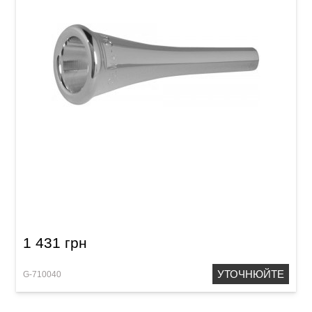
Мундштук для валторни GEWA Mouthpiece
French Horns 11
1 431 грн
УТОЧНЮЙТЕ
G-710040