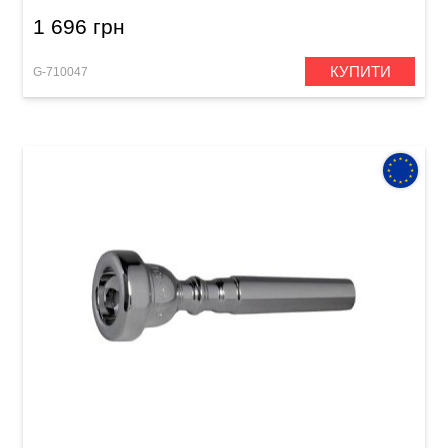
1 696 грн
КУПИТИ
G-710047