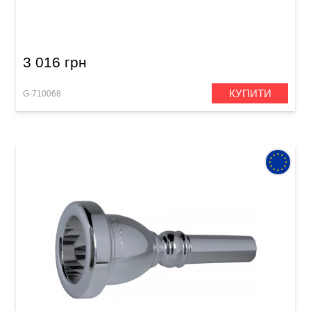
Мундштук для туби GEWA Mouthpiece Tuba
25
3 016 грн
КУПИТИ
G-710068