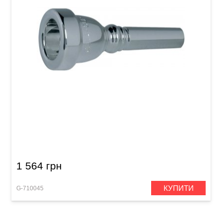
Мундштук для альта GEWA Mouthpiece Alto
Horn 6
1 564 грн
КУПИТИ
G-710045