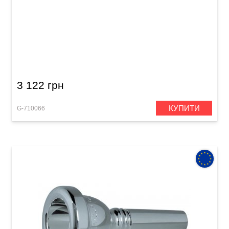
Мундштук для туби GEWA Mouthpiece Tuba
24 AW
3 122 грн
КУПИТИ
G-710066