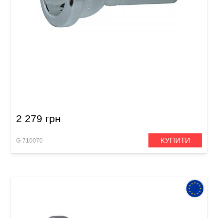
Мундштук для тромбона GEWA Mouthpiece
Trombone 6 1/2 AL-L
2 279 грн
КУПИТИ
G-710070