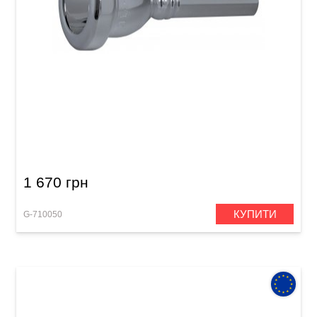
Мундштук для тенора GEWA Mouthpiece
Tenorhorn 6 1/2 AL-T
1 670 грн
КУПИТИ
G-710050