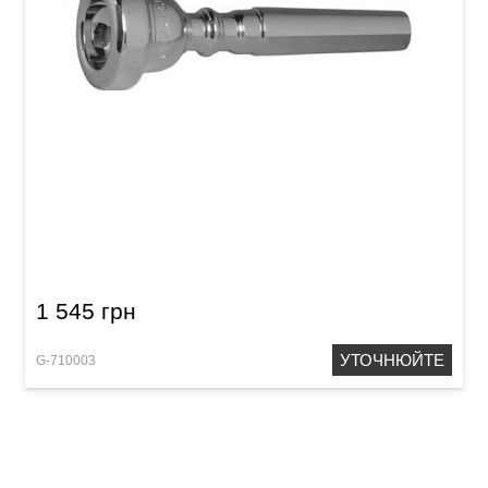
Мундштук для труби GEWA Mouthpiece
Trumpet 2 1/2 C
1 545 грн
УТОЧНЮЙТЕ
G-710003