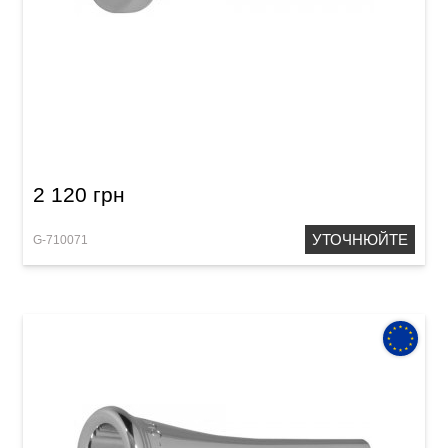
Мундштук для тромбона GEWA Mouthpiece
Trombone 6 1/2 AL-S
2 120 грн
УТОЧНЮЙТЕ
G-710071