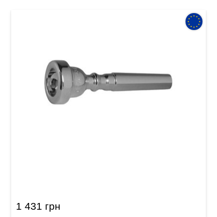
Мундштук для труби GEWA Mouthpiece
Trumpet 6 C
1 431 грн