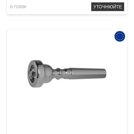
УТОЧНЮЙТЕ
G-710006
Мундштук для труби GEWA Mouthpiece
Trumpet 1 C