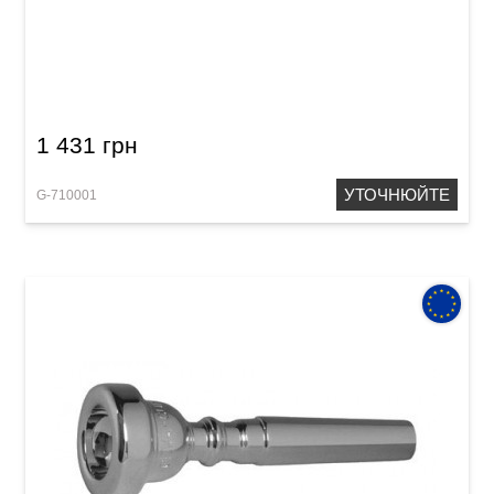
Мундштук для труби GEWA Mouthpiece
Trumpet 1 1/4 C
1 431 грн
УТОЧНЮЙТЕ
G-710001