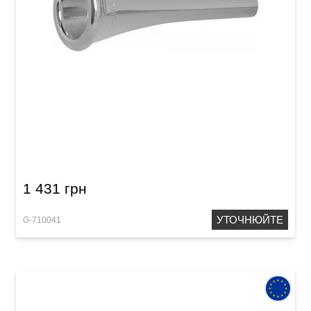
Мундштук для валторни GEWA Mouthpiece
French Horns 12
1 431 грн
УТОЧНЮЙТЕ
G-710041