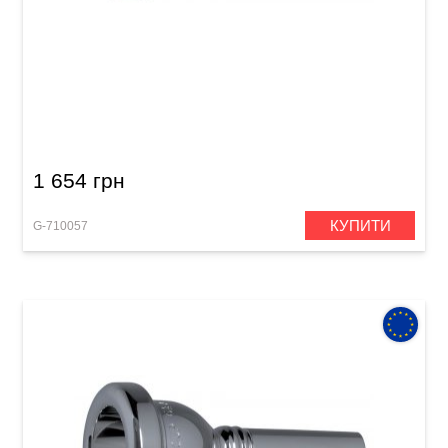
Мундштук для баритона GEWA Mouthpiece
Baritone 6 1/2 AL-B
1 654 грн
КУПИТИ
G-710057