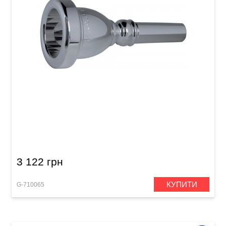
Мундштук для туби GEWA Mouthpiece Tuba
18
3 122 грн
КУПИТИ
G-710065