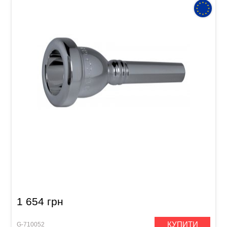
Мундштук для тенора GEWA Mouthpiece
Tenorhorn 11 T
1 654 грн
КУПИТИ
G-710052