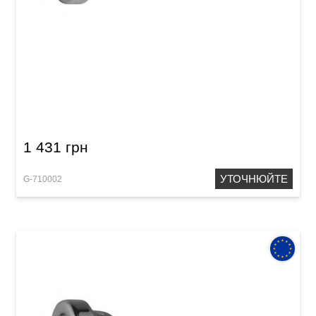
Мундштук для труби GEWA Mouthpiece
Trumpet 1 1/2 C
1 431 грн
УТОЧНЮЙТЕ
G-710002