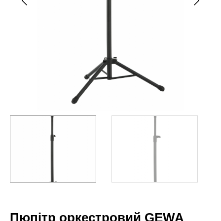
Пюпітр оркестровий GEWA