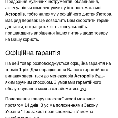
Придбання музичних інструментів, обладнання,
аксесуарів чи комплектуючих у інтернет-магазині
Acropolis
, тобто напряму у офіційного дистриб’ютора,
має ряд переваг. Це дозволить Вам скоротити термін
доставки, покращить якість консультації та
пришвидшить вирішення інших питань щодо товару
на Вашу користь.
Офіційна гарантія
На цей товар розповсюджується офіційна гарантія на
термін
1 рік
. Для опрацювання Вашого гарантійного
випадку зверніться до менеджерів
Acropolis
будь-
яким зручним способом. З умовами гарантійного
обслуговування можна ознайомитись
тут
.
Повернення товару належної якості можливе
протягом 14 днів. З усіма положеннями Закону
України “Про захист прав споживачів” можна
ознайомитись
тут
.