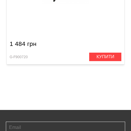
Пюпітр оркестровий GEWA Orchestra Music
Stand FX Black
1 484 грн
КУПИТИ
G-F900720