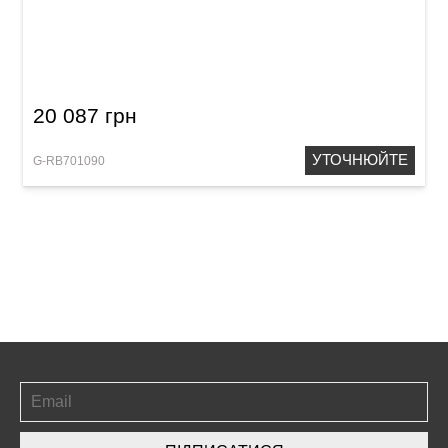
Корнет Roy Benson CR-202 Bb-Cornet
20 087 грн
УТОЧНЮЙТЕ
G-RB701090