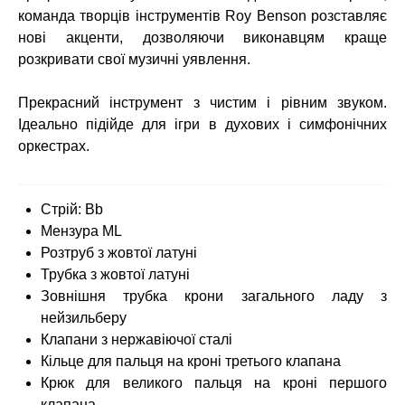
команда творців інструментів Roy Benson розставляє
нові акценти, дозволяючи виконавцям краще
розкривати свої музичні уявлення.
Прекрасний інструмент з чистим і рівним звуком.
Ідеально підійде для ігри в духових і симфонічних
оркестрах.
Стрій: Bb
Мензура ML
Розтруб з жовтої латуні
Трубка з жовтої латуні
Зовнішня трубка крони загального ладу з
нейзильберу
Клапани з нержавіючої сталі
Кільце для пальця на кроні третього клапана
Крюк для великого пальця на кроні першого
клапана