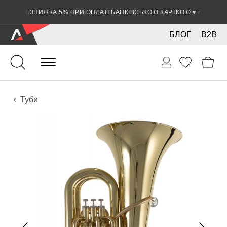
ЗНИЖКА 5% ПРИ ОПЛАТІ БАНКІВСЬКОЮ КАРТКОЮ
▼
БЛОГ
B2B
Духові
Мідні
Інструменти
Туби