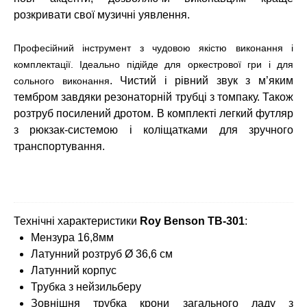
розкривати свої музичні уявлення.
Професійний інструмент з чудовою якістю виконання і
комплектації. Ідеально підійде для оркестрової гри і для
.
Чистий і рівний звук з м’яким
сольного виконання
тембром завдяки резонаторній трубці з томпаку. Також
розтруб посилений дротом. В комплекті легкий
футляр
з рюкзак-системою і коліщатками для зручного
транспортування.
Технічні характеристики
Roy Benson TB-301
:
Мензура 16,8мм
Латунний розтруб
Ø 36,6
см
Латунний корпус
Трубка з нейзильберу
Зовнішня трубка крони загального ладу з