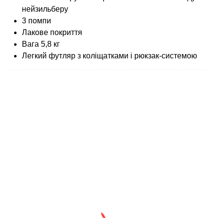
нейзильберу
3 помпи
Лакове покриття
Вага 5,8 кг
Легкий футляр з коліщатками і рюкзак-системою