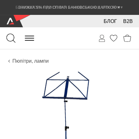
ЗНИЖКА 5% ПРИ ОПЛАТІ БАНКІВСЬКОЮ КАРТКОЮ
▼
БЛОГ
B2B
Ударні
Тарілки
Аксесуари
Пюпітри, лампи