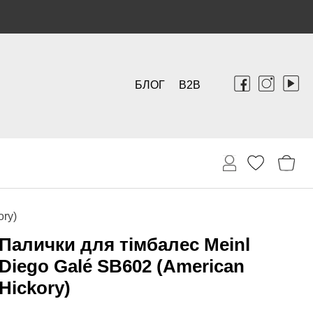
БЛОГ
B2B
ory)
Палички для тімбалес Meinl
Diego Galé SB602 (American
Hickory)