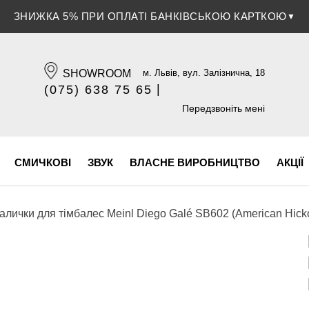
ЗНИЖКА 5% ПРИ ОПЛАТІ БАНКІВСЬКОЮ КАРТКОЮ
▼
SHOWROOM
м. Львів, вул. Залізнична, 18
|
(075) 638 75 65
(096) 609 84 32
Передзвоніть мені
СМИЧКОВІ
ЗВУК
ВЛАСНЕ ВИРОБНИЦТВО
АКЦІЇ
алички для тімбалес Meinl Diego Galé SB602 (American Hick