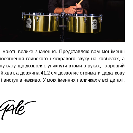
у мають велике значення. Представляю вам мої іменні
досягнення глибокого і яскравого звуку на ковбелах, а
ну вагу, що дозволяє уникнути втоми в руках, і хороший
й хват, а довжина 41,2 см дозволяє отримати додаткову
і виступів наживо. У моїх іменних паличках є всі деталі,