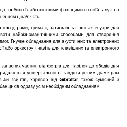
що зробило їх абсолютними фахівцями в своїй галузі на
шенням ціна/якість.
 стільці, рами, тримачі, затискачі та інші аксесуари для
увати найрізноманітнішими способами для створення
имог. Гнучке обладнання для акустичних та електронних
ії або оркестру і навіть для клавішних та електронного
апасних частин: від фетрів для тарілок до ободів для
приділяється універсальності: завдяки різним діаметрам
ізьби гвинтів, хардвер від
Gibraltar
також сумісний з
абанщиків одразу усім необхідним обладнанням.