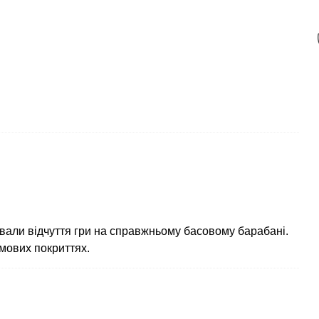
вали відчуття гри на справжньому басовому барабані.
мових покриттях.