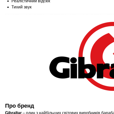
Реалістичний відскік
Тихий звук
Про бренд
Gibraltar
– один з найбільших світових виробників бараб