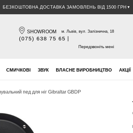
ЗНИЖКА 5% ПРИ ОПЛАТІ БАНКІВСЬКОЮ КАРТКОЮ
▼
SHOWROOM
м. Львів, вул. Залізнична, 18
|
(075) 638 75 65
(096) 609 84 32
Передзвоніть мені
СМИЧКОВІ
ЗВУК
ВЛАСНЕ ВИРОБНИЦТВО
АКЦІЇ
увальний пед для ніг Gibraltar GBDP