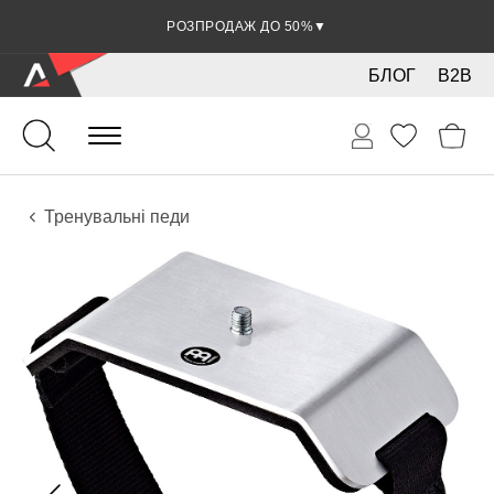
РОЗПРОДАЖ ДО 50%
▼
БЛОГ
B2B
Ударні
Тарілки
Аксесуари
Тренувальні педи