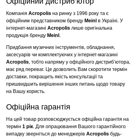
Офіційний дистриб’ютор
Компанія
Acropolis
на ринку з 1996 року та є
офіційним представником бренду
Meinl
в Україні. У
інтернет-магазині
Acropolis
лише оригінальна
продукція бренду
Meinl
.
Придбання музичних інструментів, обладнання,
аксесуарів чи комплектуючих у інтернет-магазині
Acropolis
, тобто напряму у офіційного дистриб’ютора,
має ряд переваг. Це дозволить Вам скоротити термін
доставки, покращить якість консультації та
пришвидшить вирішення інших питань щодо товару
на Вашу користь.
Офіційна гарантія
На цей товар розповсюджується офіційна гарантія на
термін
1 рік
. Для опрацювання Вашого гарантійного
випадку зверніться до менеджерів
Acropolis
будь-