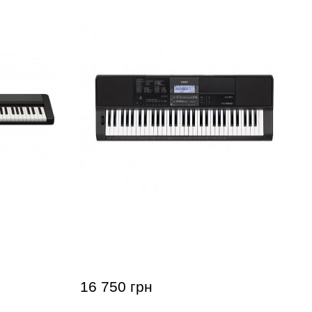
ne CT-S1-
Синтезатор Casio CT-X800
16 750 грн