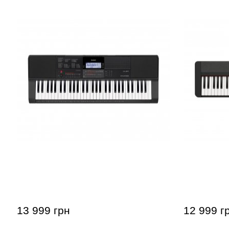
Синтезатор Casio CT-X700
Синтезатор
S1BK
13 999 грн
12 999 г