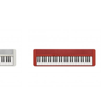
ne CT-
Синтезатор Casio Casiotone CT-
S1RD