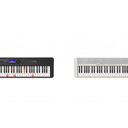
 з підсвіткою клавіатури
Синтезатор Casio Casioto
Lighting LK-S450
S1WE