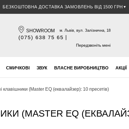
БЕЗКОШТОВНА ДОСТАВКА ЗАМОВЛЕНЬ ВІД 1500 ГРН
ЗНИЖКА 5% ПРИ ОПЛАТІ БАНКІВСЬКОЮ КАРТКОЮ
▼
▼
SHOWROOM
м. Львів, вул. Залізнична, 18
|
(075) 638 75 65
(096) 609 84 32
Передзвоніть мені
СМИЧКОВІ
ЗВУК
ВЛАСНЕ ВИРОБНИЦТВО
АКЦІЇ
 клавішники (Master EQ (еквалайзер): 10 пресетів)
ИКИ (MASTER EQ (ЕКВАЛАЙЗЕ