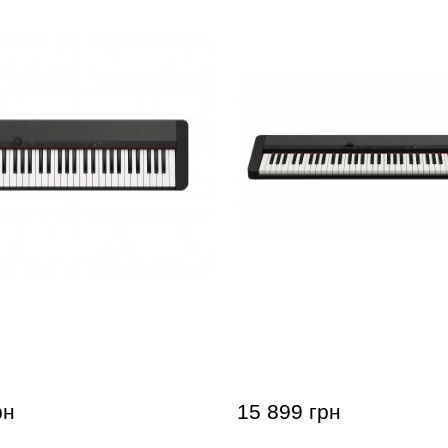
 Casio Casiotone CT-
Синтезатор Casio Casioto
76BK
рн
15 899 грн