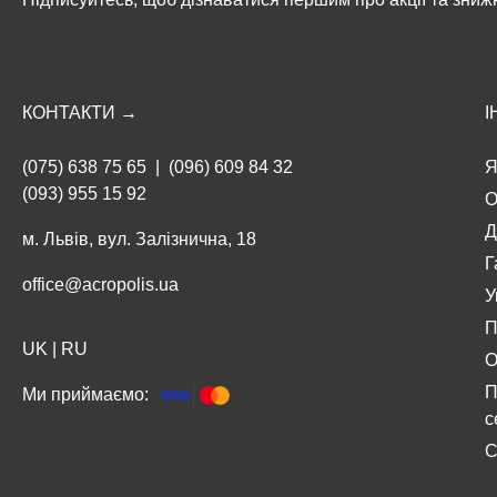
КОНТАКТИ →
І
(075) 638 75 65
|
(096) 609 84 32
Я
(093) 955 15 92
О
Д
м. Львів, вул. Залізнична, 18
Г
office@acropolis.ua
У
П
UK
|
RU
О
П
Ми приймаємо:
с
С