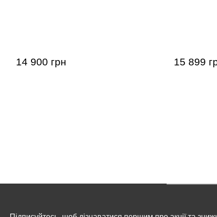
Синтезатор Casio Casiotone CT-S400
Синтезатор
76WE
14 900 грн
15 899 г
Підписуйтесь, щоб дізнаватися першим про акції та зниж