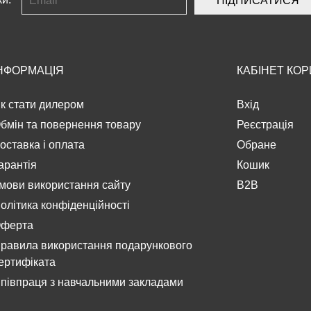
ПІДПИСАТИСЯ
НФОРМАЦІЯ
КАБІНЕТ КО
к стати дилером
Вхід
бмін та повернення товару
Реєстрація
оставка і оплата
Обране
арантія
Кошик
мови використання сайту
B2B
олітика конфіденційності
ферта
равила використання подарункового
ертифіката
півпраця з навчальними закладами