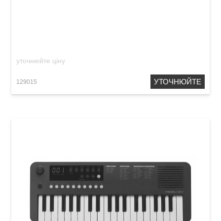
Дитячий синтезатор Medeli MK1 Yellow
уточнюйте ціну
УТОЧНЮЙТЕ
129015