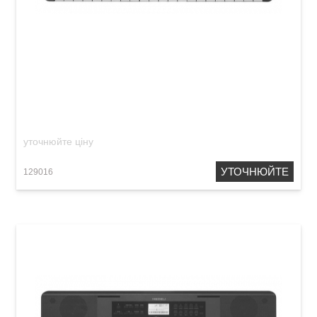
Міні-синтезатор Medeli MK37
уточнюйте ціну
УТОЧНЮЙТЕ
129016