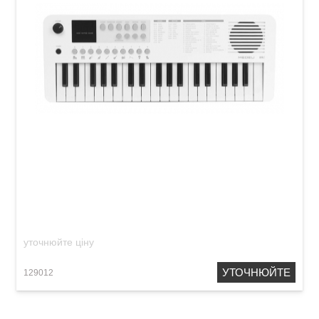
Дитячий синтезатор Medeli MK1 White
уточнюйте ціну
УТОЧНЮЙТЕ
129012