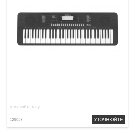
Синтезатор Medeli MK110
уточнюйте ціну
УТОЧНЮЙТЕ
129053