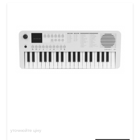
Дитячий синтезатор Medeli MK1 Pink
уточнюйте ціну