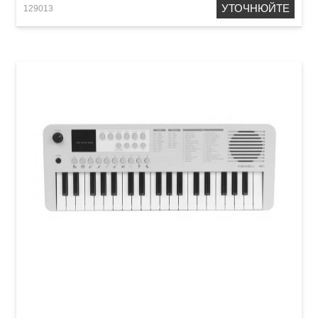
УТОЧНЮЙТЕ
129013
Дитячий синтезатор Medeli MK1 Green