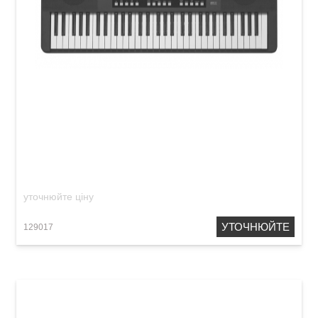
Синтезатор Medeli MK61
уточнюйте ціну
УТОЧНЮЙТЕ
129017