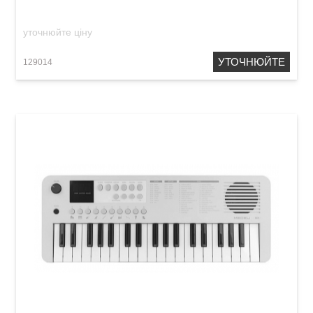
уточнюйте ціну
УТОЧНЮЙТЕ
129014