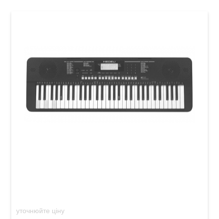
Синтезатор Medeli IK110 (з підсвічуванням
клавіш)
уточнюйте ціну