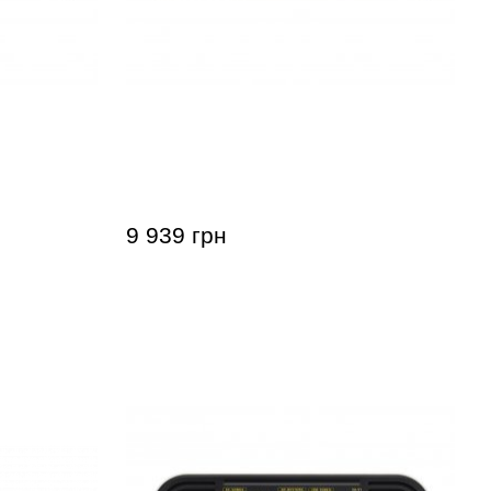
one CT-S100
Синтезатор Casio Casiotone CT-S300
9 939 грн