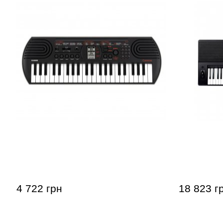
Дитячий синтезатор Casio Mini SA-
Синтезатор
81
4 722 грн
18 823 г