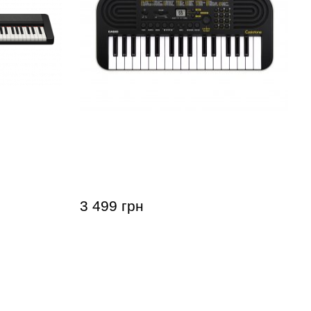
ne CT-S1-
Дитячий синтезатор Casio Mini SA-
51
3 499 грн