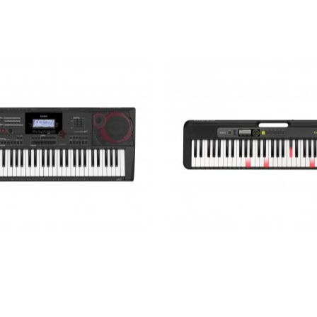
р Casio CT-X5000
Синтезатор з підсвіткою
Casio Key Lighting LK-S2