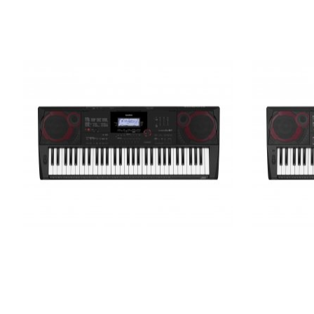
Синтезатор Casio CT-X3000
Синтезато