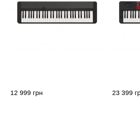
Синтезатор Casio Casiotone CT-
Синтезатор
S1BK
S1000V
12 999 грн
23 399 г