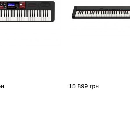
 Casio Casiotone CT-
Синтезатор Casio Casioto
76BK
рн
15 899 грн