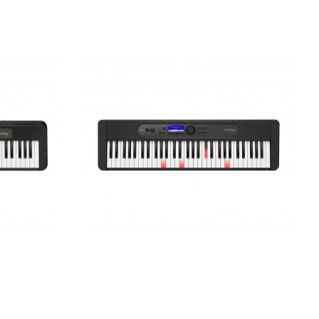
 клавіатури
Синтезатор з підсвіткою клавіатури
50
Casio Key Lighting LK-S450