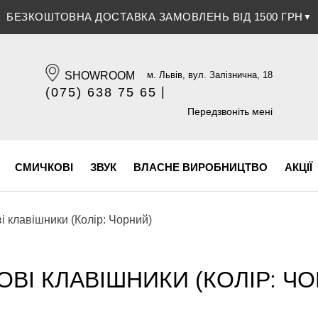
ЗНИЖКА 5% ПРИ ОПЛАТІ БАНКІВСЬКОЮ КАРТКОЮ
▼
SHOWROOM
м. Львів, вул. Залізнична, 18
|
(075) 638 75 65
(096) 609 84 32
Передзвоніть мені
СМИЧКОВІ
ЗВУК
ВЛАСНЕ ВИРОБНИЦТВО
АКЦІЇ
 клавішники (Колір: Чорний)
ВІ КЛАВІШНИКИ (КОЛІР: Ч