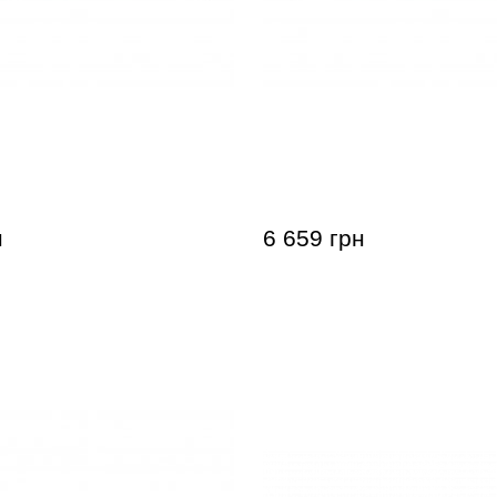
 Casio Casiotone CT-
Синтезатор Casio Casiot
н
6 659 грн