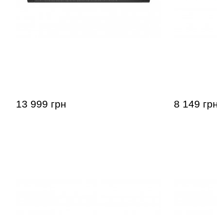
Синтезатор Casio CT-X700
Синтезатор
S200BK
13 999 грн
8 149 гр