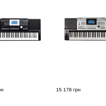
 Medeli A810
Синтезатор Medeli A800
рн
15 178 грн