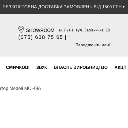
БЕЗКОШТОВНА ДОСТАВКА ЗАМОВЛЕНЬ ВІД 1500 ГРН
ЗНИЖКА 5% ПРИ ОПЛАТІ БАНКІВСЬКОЮ КАРТКОЮ
▼
▼
SHOWROOM
м. Львів, вул. Залізнична, 18
|
(075) 638 75 65
(096) 609 84 32
Передзвоніть мені
СМИЧКОВІ
ЗВУК
ВЛАСНЕ ВИРОБНИЦТВО
АКЦІЇ
атор Medeli MC-49A