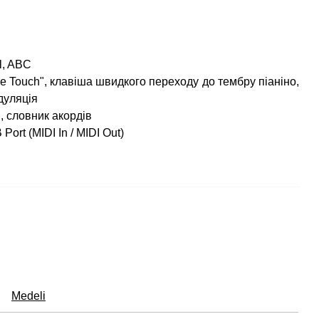
ll, ABC
e Touch", клавіша швидкого переходу до тембру піаніно,
дуляція
, словник акордів
ort (MIDI In / MIDI Out)
Medeli