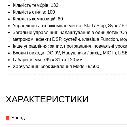
Кількість тембрів: 132
Кількість стилів: 100
Кількість композицій: 80
Управління автоаккомпанімента: Start / Stop, Sync / Fi
Загальне управління: налаштування в один дотик "On
метроном, ефекти DSP, сустейн, клавіша Function, мо
Інше управління: запис, програвання, повчальні уроки
Входи і виходи: DC 9V, Навушники / вихід, MIC In, USB P
Габарити, мм: 795 х 315 х 120 мм
Харчування: блок живлення Medeli 9/500
ХАРАКТЕРИСТИКИ
Бренд