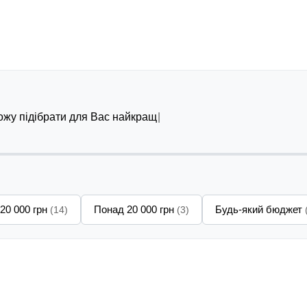
можу підібрати для Вас найкращий варіант
 20 000 грн
Понад 20 000 грн
Будь-який бюджет
(14)
(3)