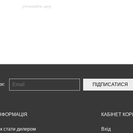
уточнюйте ціну
ки:
ПІДПИСАТИСЯ
НФОРМАЦІЯ
КАБІНЕТ КО
к стати дилером
Вхід