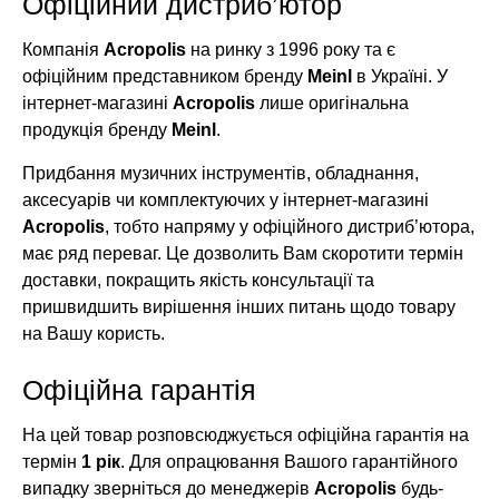
Офіційний дистриб’ютор
Компанія
Acropolis
на ринку з 1996 року та є
офіційним представником бренду
Meinl
в Україні. У
інтернет-магазині
Acropolis
лише оригінальна
продукція бренду
Meinl
.
Придбання музичних інструментів, обладнання,
аксесуарів чи комплектуючих у інтернет-магазині
Acropolis
, тобто напряму у офіційного дистриб’ютора,
має ряд переваг. Це дозволить Вам скоротити термін
доставки, покращить якість консультації та
пришвидшить вирішення інших питань щодо товару
на Вашу користь.
Офіційна гарантія
На цей товар розповсюджується офіційна гарантія на
термін
1 рік
. Для опрацювання Вашого гарантійного
випадку зверніться до менеджерів
Acropolis
будь-