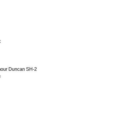
к
mour Duncan SH-2
н