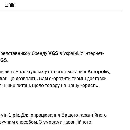
1 рік
 представником бренду
VGS
в Україні. У інтернет-
VGS
.
в чи комплектуючих у інтернет-магазині
Acropolis
,
ваг. Це дозволить Вам скоротити термін доставки,
я інших питань щодо товару на Вашу користь.
рмін
1 рік
. Для опрацювання Вашого гарантійного
ручним способом. З умовами гарантійного