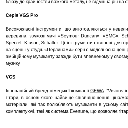
блюзу до крайностей важкого металу, не відмінна річ на ст
Серія VGS Pro
Висококласні інструменти, що виготовляються у невелик
деревина, звукознімачі «Seymour Duncan», «EMG», Scha
Sperzel, Kluson, Schaller. Ці інструменти створені для
на сцені і у студії. «Перлинами» серії є моделі оснаще
амбіційному музиканту завжди бути впевненому у своєму
музику
VGS
Інноваційний бренд німецької компанії
GEWA
. “Visions 
гітари, в основі якого найвище співвідношення ціна/мо
матеріали, які так полюбляють музиканти в усьому світі
комплектуючі, такі як система Evertune, що дозволяє гіт