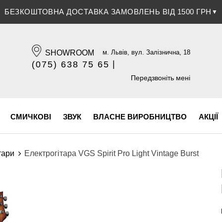
ЗНИЖКА 5% ПРИ ОПЛАТІ БАНКІВСЬКОЮ КАРТКОЮ
▼
SHOWROOM
м. Львів, вул. Залізнична, 18
|
(075) 638 75 65
(096) 609 84 32
Передзвоніть мені
СМИЧКОВІ
ЗВУК
ВЛАСНЕ ВИРОБНИЦТВО
АКЦІЇ
тари
Електрогітара VGS Spirit Pro Light Vintage Burst