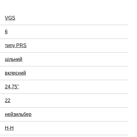
VGS
6
типу PRS
цільний
вклеєний
24,75"
22
нейзильбер
H-H