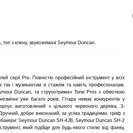
, топ з клену, звукознімачі Seymour Duncan.
лей серії Pro. Повністю професійний інструмент у всіх
в так і музикантам зі стажем та навіть професіоналам.
ymour Duncan, та струнотримач Tone Pros з обмоткою
езмінні уже багато років. Гітара немає конкурентів у
корпус виготовлений з цільного червоного дерева, 3-
Зручний, добре виконаний, за усіма традиціями, гриф з
амбакери: Seymour Duncan SH-4JB, Seymour Duncan SH-2
струмент, який підійде для будь-якого стилю від фанку,