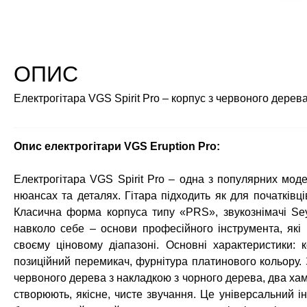
ОПИС
Електрогітара VGS Spirit Pro – корпус з червоного дерева
Опис електрогітари VGS Eruption Pro:
Електрогітара VGS Spirit Pro – одна з популярних моде
нюансах та деталях. Гітара підходить як для початківці
Класична форма корпуса типу «PRS», звукознімачі Se
навколо себе – основи професійного інструмента, які н
своєму ціновому діапазоні. Основні характеристики: 
позиційний перемикач, фурнітура платинового кольору. 
червоного дерева з накладкою з чорного дерева, два х
створюють, якісне, чисте звучання. Це універсальний ін