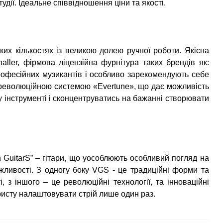
удії. Ідеальне співвідношення ціни та якості.
их кількостях із великою долею ручної роботи. Якісна
ller, фірмова ліцензійна фурнітура таких брендів як:
 професійних музикантів і особливо зарекомендують себе
ні революційною системою «Evertune», що дає можливість
 інструменті і сконцентруватись на бажанні створювати
in GuitarS” – гітари, що уособлюють особливий погляд на
жливості. З одногу боку VGS - це традиційні форми та
, з іншого – це революційні технології, та інноваційні
аристу налаштовувати стрій лише один раз.