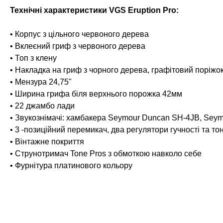
Технічні характеристики VGS Eruption Pro:
• Корпус з цільного червоного дерева
• Вклеєний гриф з червоного дерева
• Топ з клену
• Накладка на гриф з чорного дерева, графітовий поріжо
• Мензура 24,75"
• Ширина грифа біля верхнього порожка 42мм
• 22 джамбо лади
• Звукознімачі: хамбакера Seymour Duncan SH-4JB, Sey
• 3 -позиційний перемикач, два регулятори гучності та то
• Вінтажне покриття
• Cтрунотримач Tone Pros з обмоткою навколо себе
• Фурнітура платинового кольору