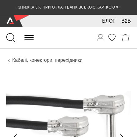
ЗНИЖКА 5% ПРИ ОПЛАТІ БАНКІВСЬКОЮ КАРТКОЮ
▼
БЛОГ
B2B
Гітари
Електро інструменти
Звукове обладнання
Кабелі, конектори, перехідники