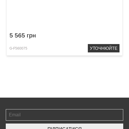
Кейс для електрогітари GEWA FX Light
Weight Softcase (Strat)
5 565 грн
УТОЧНЮЙТЕ
G-F560075