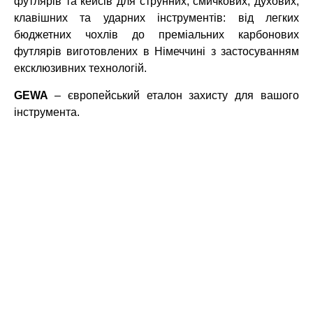
футлярів та кейсів для струнних, смичкових, духових,
клавішних та ударних інструментів: від легких
бюджетних чохлів до преміальних карбонових
футлярів виготовлених в Німеччині з застосуванням
ексклюзивних технологій.
GEWA
– європейський еталон захисту для вашого
інструмента.