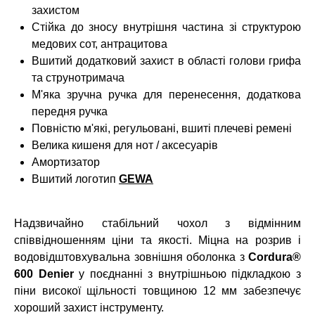
захистом
Стійка до зносу внутрішня частина зі структурою
медових сот, антрацитова
Вшитий додатковий захист в області голови грифа
та струнотримача
М'яка зручна ручка для перенесення, додаткова
передня ручка
Повністю м'які, регульовані, вшиті плечеві ремені
Велика кишеня для нот / аксесуарів
Амортизатор
Вшитий логотип
GEWA
Надзвичайно стабільний чохол з відмінним
співвідношенням ціни та якості. Міцна на розрив і
водовідштовхувальна зовнішня оболонка з
Cordura®
600 Denier
у поєднанні з внутрішньою підкладкою з
піни високої щільності товщиною 12 мм забезпечує
хороший захист інструменту.