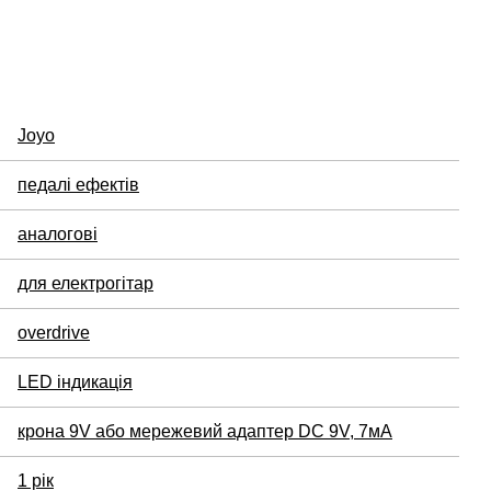
Joyo
педалі ефектів
аналогові
для електрогітар
overdrive
LED індикація
крона 9V або мережевий адаптер DC 9V, 7мА
1 рік