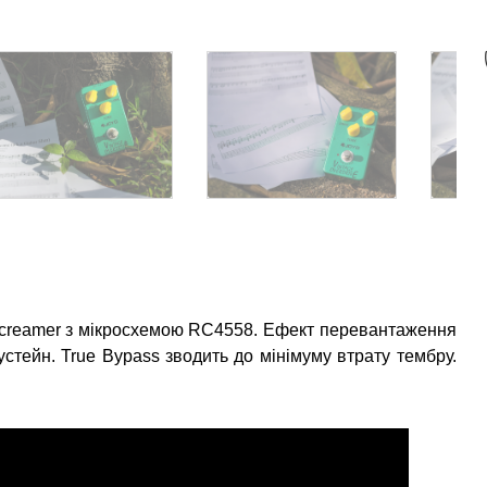
Screamer з мікросхемою RC4558. Ефект перевантаження
стейн. True Bypass зводить до мінімуму втрату тембру.