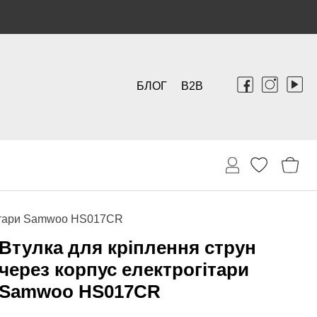
БЛОГ
B2B
огітари Samwoo HS017CR
Втулка для кріплення струн
через корпус електрогітари
Samwoo HS017CR