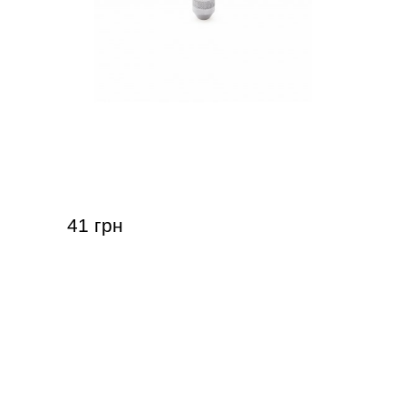
Втулка для кріплення струн через
корпус електрогітари Samwoo
HS015CR
41 грн