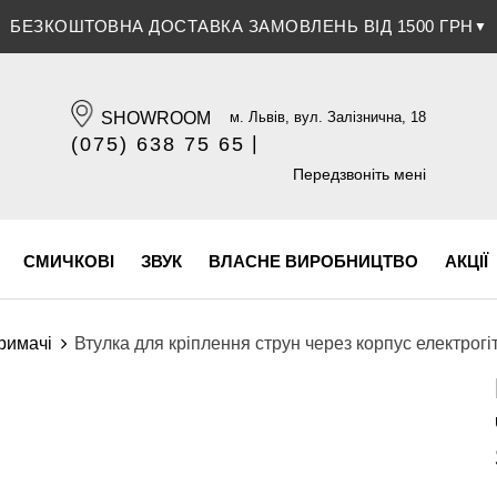
ЗНИЖКА 5% ПРИ ОПЛАТІ БАНКІВСЬКОЮ КАРТКОЮ
▼
SHOWROOM
м. Львів, вул. Залізнична, 18
|
(075) 638 75 65
(096) 609 84 32
Передзвоніть мені
СМИЧКОВІ
ЗВУК
ВЛАСНЕ ВИРОБНИЦТВО
АКЦІЇ
римачі
Втулка для кріплення струн через корпус електр