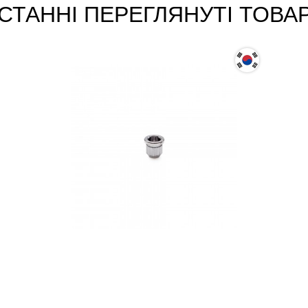
СТАННІ ПЕРЕГЛЯНУТІ ТОВА
Втулка для кріплення струн через
корпус електрогітари Samwoo
HS017CR