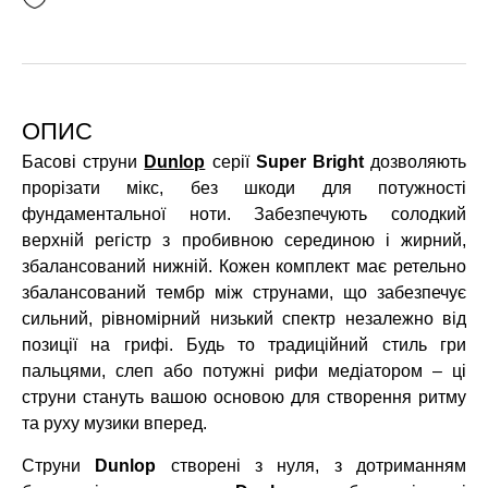
ОПИС
Басові струни
Dunlop
серії
Super Bright
дозволяють
прорізати мікс, без шкоди для потужності
фундаментальної ноти. Забезпечують солодкий
верхній регістр з пробивною серединою і жирний,
збалансований нижній. Кожен комплект має ретельно
збалансований тембр між струнами, що забезпечує
сильний, рівномірний низький спектр незалежно від
позиції на грифі. Будь то традиційний стиль гри
пальцями, слеп або потужні рифи медіатором – ці
струни стануть вашою основою для створення ритму
та руху музики вперед.
Струни
Dunlop
створені з нуля, з дотриманням